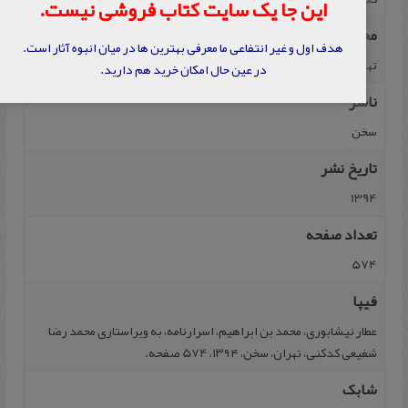
این جا یک سایت کتاب فروشی نیست.
محل نشر
هدف اول و غیر انتفاعی ما معرفی بهترین ها در میان انبوه آثار است.
تهران
در عین حال امکان خرید هم دارید.
ناشر
سخن
تاریخ نشر
1394
تعداد صفحه
574
فیپا
عطار نیشابوری، محمد بن ابراهیم، اسرارنامه، به ویراستاری محمد رضا
شفیعی کدکنی، تهران، سخن، ۱۳۹۴، 574 صفحه.
شابک