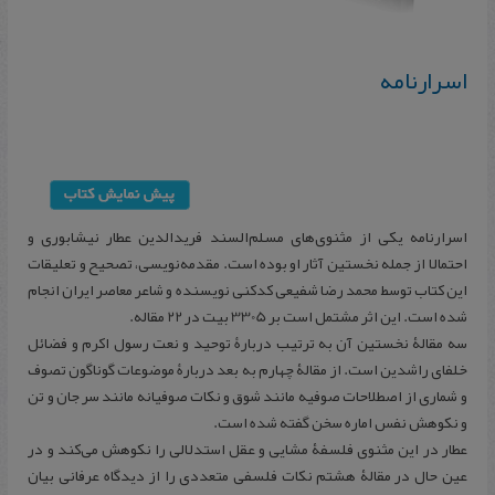
اسرارنامه
اسرارنامه یکی از مثنوی‌های مسلم‌السند فریدالدین عطار نیشابوری و
احتمالا از جمله نخستین آثار او بوده است. مقدمه‌نویسی، تصحیح و تعلیقات
این کتاب توسط محمد رضا شفیعی کدکنی نویسنده و شاعر معاصر ایران انجام
شده است. این اثر مشتمل است بر 3305 بیت در 22 مقاله.
سه مقالۀ نخستین آن به ترتیب دربارۀ توحید و نعت رسول اکرم و فضائل
خلفای راشدین است. از مقالۀ چهارم به بعد دربارۀ موضوعات گوناگون تصوف
و شماری از اصطلاحات صوفیه مانند شوق و نکات صوفیانه مانند سر جان و تن
و نکوهش نفس اماره سخن گفته شده است.
عطار در این مثنوی فلسفۀ مشایی و عقل استدلالی را نکوهش می‌کند و در
عین حال در مقالۀ هشتم نکات فلسفی متعددی را از دیدگاه عرفانی بیان