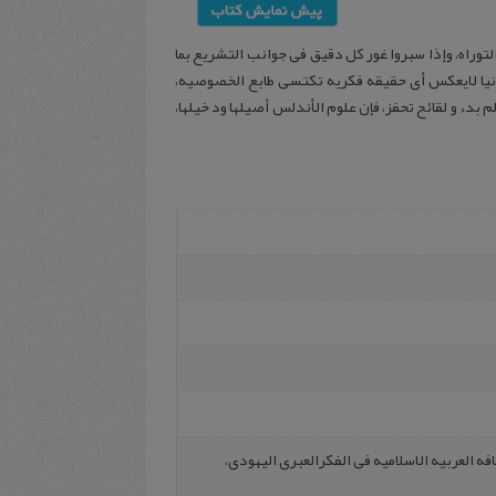
لتوراه، وإذا سبروا غور کل دقیق فی جوانب التشریع بما
یونانیا لایعکس أی حقیقه فکریه تکتسی طابع الخصوصیه،
لم بدء و لقائح تحفز، فإن علوم الأندلس أصیلها ود خیلها،
ه‌ العربیه‌ الاسلامیه‌ فی‌ الفکرالعبری‌ الیهودی،