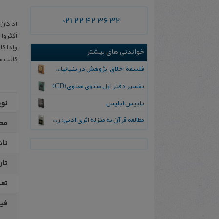
021 22 42 36 32
اذ کان 
أکثروا 
وإذا کا
خواندنی های بیشتر
کانت مر
فلسفۀ اخلاق: پژوهش در بنیانهای زبانی، فطری، تجربی، نظری و دینی اخلاقی
تفسیر دفتر اول مثنوی معنوی (CD)
نو
تلبیس ابلیس
مطالعه قرآن به منزله اثری ادبی: رویکردهای زبانی ـ سبک‌شناختی
مح
نا
تار
تعد
فیپ