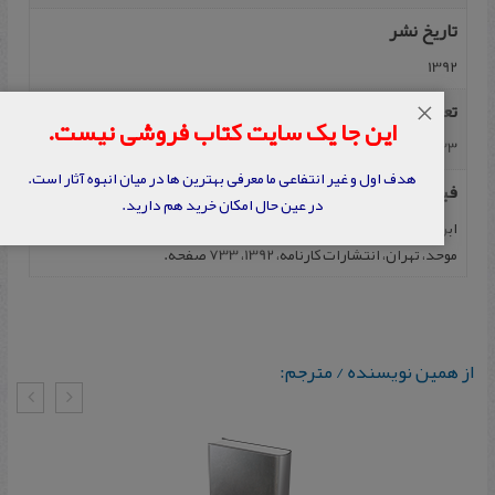
تاریخ نشر
1392
تعداد صفحه
×
این جا یک سایت کتاب فروشی نیست.
733
هدف اول و غیر انتفاعی ما معرفی بهترین ها در میان انبوه آثار است.
فیپا
در عین حال امکان خرید هم دارید.
ابن عربی، محیی الدین، فصوص الحکم، ترجمه محمد علی موحد و صمد
موحد، تهران، انتشارات کارنامه، 1392، 733 صفحه.
از همین نویسنده / مترجم: