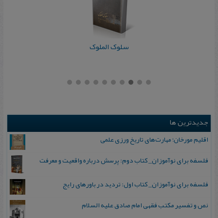
سلوک الملوک
جدیدترین ها
اقلیم مورخان؛ مهارت‌های تاریخ ورزی علمی
فلسفه برای نوآموزان_ کتاب دوم: پرسش درباره واقعیت و معرفت
فلسفه برای نوآموزان_ کتاب اول: تردید در باورهای رایج
نص و تفسیر مکتب فقهی امام صادق علیه السلام