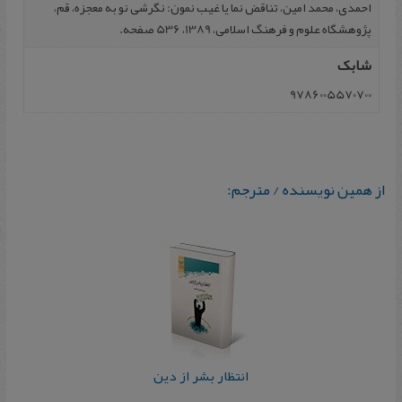
احمدی، محمد امین، تناقض نما یا غیب نمون: نگرشی نو به معجزه، قم،
پژوهشگاه‌ علوم‌ و فرهنگ‌ اسلامی‌، 1389، 536 صفحه.
شابک
9786005570700
از همین نویسنده / مترجم:
انتظار بشر از دین