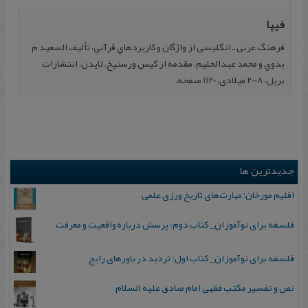
فیپا
فرهنگ عربی ـ انگليسی از واژگان و کاربردهاي قرآني، تأليف السعيد م
بدوي و محمد عبدالحليم، مقدمه از کيس ورستيخ، لايدن، انتشارات
بريل، 2008 میلادی، 1120 صفحه.
جدیدترین ها
اقلیم مورخان؛ مهارت‌های تاریخ ورزی علمی
فلسفه برای نوآموزان_ کتاب دوم: پرسش درباره واقعیت و معرفت
فلسفه برای نوآموزان_ کتاب اول: تردید در باورهای رایج
نص و تفسیر مکتب فقهی امام صادق علیه السلام