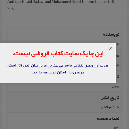
Authors: Elsaid Badawi and Muhammed Abdel Haleem, Leiden: Brill,
2008
نویسنده
السعيد م بدوی و محمد عبدالحليم، مقدمه از کيس ورستيخ
×
این جا یک سایت کتاب فروشی نیست.
محل نشر
لایدن
هدف اول و غیر انتفاعی ما معرفی بهترین ها در میان انبوه آثار است.
در عین حال امکان خرید هم دارید.
ناشر
بريل
تاریخ نشر
2008 میلادی
تعداد صفحه
1120