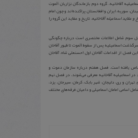
یه معاصر به دو فرقه عمده تقسیم می‌شود: 1 اسماعیلیان مُستعلوی یا بُهره‌ها، 2 اسماعیلیه آقاخانیه. گروه دوم بازماندگان نِزاریان اَلَموت
ن، پاکستان، لبنان، سوریه، ایران و افغانستان پراکنده‌اند و چون امام
خ و عقاید اسماعیله آقاخانیه
، تاریخ و عقاید این گروه را
فصل سوم شامل اطلاعات مختصری است درباره چگونگی
رگذشت اسماعیلیه پس از سقوط اَلَموت تا ظهور آقاخان
ین فصل از اقدامات آقاخان اول (حسنعلی شاه، آقاخان
صاص یافته است. فصل هفتم درباره سازمان دعوت و
 اسماعیلیه آقاخانیه معرفی می‌شوند. در فصل نهم
تهران و ری، دلیجان، شهر بابک، کرمان، سیرجان، یزد،
مل اسامی امامان اسماعیلی و داعیان فرقه‌های مختلف