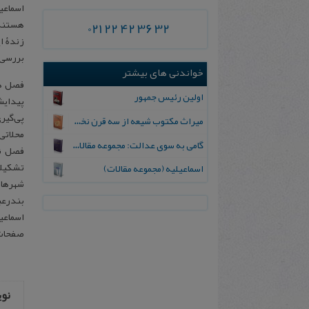
021 22 42 36 32
زندۀ ا
بررسی 
خواندنی های بیشتر
فصل د
اولین رئیس جمهور
پیدایش
پی‌گیر
میراث مکتوب شیعه از سه قرن نخستین هجری
محلاتی
گامی به سوی عدالت: مجموعه مقالات
فصل 
تشکیلا
اسماعیلیه (مجموعه مقالات)
شهرها 
بندرعب
اسماعی
صفحات 
نو