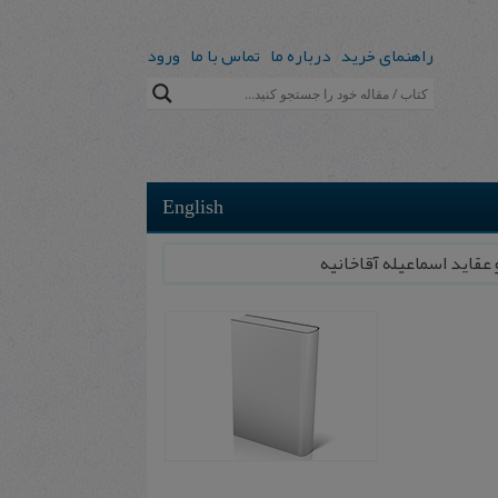
راهنمای خرید
درباره ما
تماس با ما
ورود
English
ع‍ق‍ای‍د اس‍م‍اع‍ی‍ل‍ه‌ آق‍اخ‍ان‍ی‍ه‌