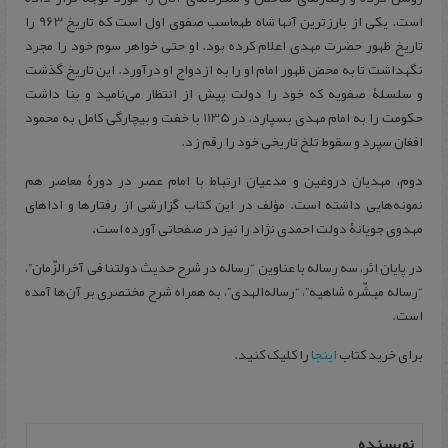
است. یکی از بارزترین آنها شاه طهماسب صفوی اول است که تاریخ 963 را
تاریخ ظهور حضرت مهدی اعلام کرده بود. او حتی خواهر سوم خود را مجرد
نگهداشت تا به محض ظهور امام او را به ازدواج او درآورد. این تاریخ گذشت
و سلسلۀ صفویه که خود را دولت پیش از انتظار می‌نامید و بنا داشت
حکومت را به امام مهدی بسپارد، در 1135 با خفت و بیچارگی کامل به محمود
افغان سپرد و سقوط تلخ تاریخی خود را رقم زد.
دوم، مهدیان دروغین و مدعیان ارتباط با امام عصر در دورۀ معاصر هم
نمونه‌هایی داشته است. مؤلف در این کتاب گزارشی از رفتارها و اداهای
مهدوی جویانۀ دولت احمدی نژاد را نیز در صفحاتی آورده است.
در پایان اثر، سه رساله با عناوین “رساله در شرح حدیث دولتنا فی آخرالزّمان”،
“رساله مبشّره شاهیه”، “رساله‌الهدی”، به همراه شرح مختصری بر آن‌ها آمده
است.
برای خرید کتاب
اینجا
را کلیک کنید.
نویسنده