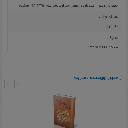
جعفریان رسول، مهدیان دروغین، تهران، نشر علم، 1391، 418 صفحه
تعداد چاپ
چاپ اول
شابک
9789642244768
از همین نویسنده / مترجم: