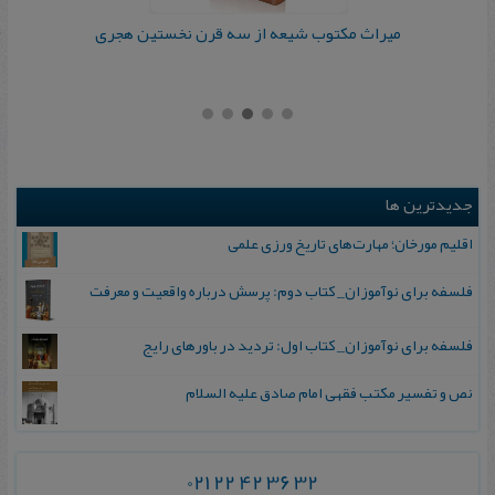
میراث مکتوب شیعه از سه قرن نخستین هجری
جدیدترین ها
اقلیم مورخان؛ مهارت‌های تاریخ ورزی علمی
فلسفه برای نوآموزان_ کتاب دوم: پرسش درباره واقعیت و معرفت
فلسفه برای نوآموزان_ کتاب اول: تردید در باورهای رایج
نص و تفسیر مکتب فقهی امام صادق علیه السلام
021 22 42 36 32