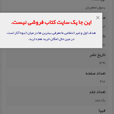
رسول جعفریان
×
محل نشر
این جا یک سایت کتاب فروشی نیست.
ت‍ه‍ران‌
هدف اول و غیر انتفاعی ما معرفی بهترین ها در میان انبوه آثار است.
ناشر
در عین حال امکان خرید هم دارید.
نشر علم
تاریخ نشر
1391
تعداد صفحه
418
تعداد جلد
یک جلد
فیپا