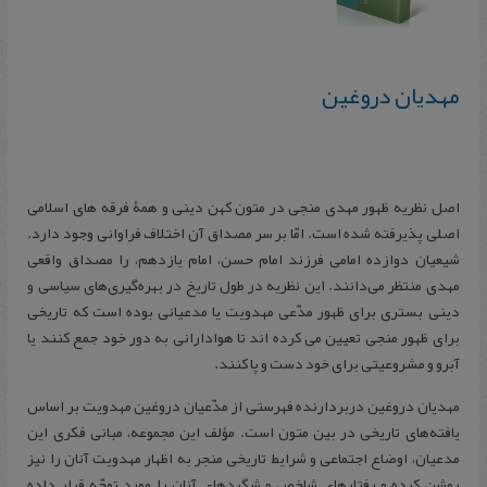
مهدیان دروغین
اصل نظریه ظهور مهدی منجی در متون کهن دینی و همۀ فرقه های اسلامی
اصلی پذیرفته شده است. امّا بر سر مصداق آن اختلاف فراوانی وجود دارد.
شیعیان دوازده امامی فرزند امام حسن، امام یازدهم، را مصداق واقعی
مهدی منتظر می‌دانند. این نظریه در طول تاریخ در بهره‌گیری‌های سیاسی و
دینی بستری برای ظهور مدّعی مهدویت یا مدعیانی بوده است که تاریخی
برای ظهور منجی تعیین می کرده اند تا هوادارانی به دور خود جمع کنند یا
آبرو و مشروعیتی برای خود دست و پا کنند.
مهدیان دروغین دربردارنده فهرستی از مدّعیان دروغین مهدویت بر اساس
یافته‌های تاریخی در بین متون است. مؤلف این مجموعه، مبانی فکری این
مدعیان، اوضاع اجتماعی و شرایط تاریخی منجر به اظهار مهدویت آنان را نیز
روشن کرده و رفتارهای شاخص و شگردهای آنان را مورد توجّه قرار داده