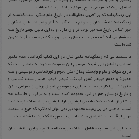
تحقیق می کنند، مرجعی جامع و موثق در اختیار داشته باشند.
این زندگینامه که بر آخرین تحقیقات در تاریخ علم متکی است، گذشته از
زندگینامه دانشمندان و سوانح حیات آنها به آثار و نظریات علمی ایشان و
جای آنها در تاریخ علم نیز توجه فراوان دارد، و به این دلیل نوعی تاریخ علم
به شمار می آید که نه بر حسب سال یا موضوع بلکه بر حسب افراد تدوین
شده است.
دانشمندانی که زندگینامه علمی شان در این کتاب گردآمده همه علمای
اسلامی را شامل نمی شوند. موضوع این مجموعه محدود به علمایی است که
در ریاضیات و علوم وابسته بدان (مثل نجوم و نورشناسی و موسیقی و علم
الحیل) و علوم طبیعی (مثل فیزیک، شیمی، کیمیا، طب، زیست شناسی و
جانورشناسی) کار کرده اند. جز این دو موضوع، احوال برخی از جغرافی دانان
و تاریخ نویسان هم در این مجموعه آمده است و به برخی از فلاسفه هم
بیشتر از بابت حکمت طبیعی ایشان و آراء ایشان در طبیعیات، توجه شده
است. اما حتی در این زمینه محدود نیز نمی توان ادعا کرد که هیچ دانشمند
مهمی از قلم نیفتاده یا حق همه صاحبان تراجم چنانکه باید ادا شده است.
جلد اول این مجموعه شامل مقالات حروف «الف» تا «ح» و این دانشمندان
است: