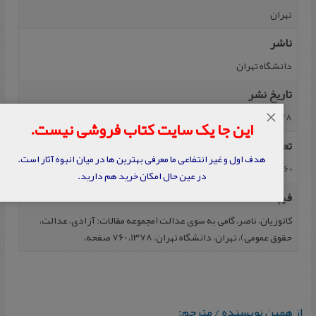
تهران
ناشر
دانشگاه تهران
تاریخ نشر
×
1378
این جا یک سایت کتاب فروشی نیست.
تعداد صفحه
هدف اول و غیر انتفاعی ما معرفی بهترین ها در میان انبوه آثار است.
760
در عین حال امکان خرید هم دارید.
فیپا
کاتوزیان، ناصر، گامی به سوی عدالت (مجموعه مقالات: آزادی، عدالت،
حقوق عمومی)، تهران، دانشگاه تهران، 1378، 760 صفحه.
از همین نویسنده / مترجم: