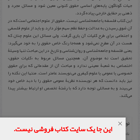
جهات گوناگون پایه‌های اساسی حقوق کنونی معین شود و مسائل مجرد و
ذهنی بر حقایق خارجی پیاده گردد.
این کتاب فلسفه یا جامعه‌شناسی نیست. حقوق از علوم اجتماعی است که در
آن شوق رسیدن به عدالت و حفظ نظم سهم مؤثر دارد، و باید از علوم فلسفی
و اجتماعی برای طرح کلیات آن یاری گرفت. ولی مسائل این علوم چنان که
هست در آن مطرح نمی‌شود و همه‌جا رنگ خاص حقوق را به خود می‌گیرد:
یعنی فلسفه و جامعه‌شناسی و روان‌شناسی و تاریخ در این مباحث تنها وسیلۀ
تحقیق است نه موضوع آن. همچنین مسائل مربوط به «کلیات حقوق»
اختصاص به شعبۀ معینی ندارد و مباحث آن از مقدماتی که برای حقوق
خصوصی یا عمومی یا علوم کیفری می‌نویسند عامتر است. منتها این نکته را
نیز باید دانست که هر نویسنده نظریۀ عمومی حقوق را با دید خاص خود
می‌بیند و به مسائلی توجه دارد که با رشتۀ تخصص او ارتباط بیشتر پیدا
می‌کند.
×
نویسنده
این جا یک سایت کتاب فروشی نیست.
ناصر ک‍ات‍وزیان