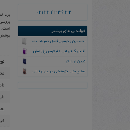
021 22 42 36 32
پرداخت
بررسی 
است. م
خواندنی های بیشتر
پوشش ق
نخستین و دومین فصل حفریات باستان شناختی در محوطه ازبکی: ساوجبلاغ
آقا بزرگ تهرانی: اقیانوس پژوهش
نو
تمدن اورارتو
معنای متن: پژوهشی در علوم قرآن
مح
نا
تار
تع
فیپ