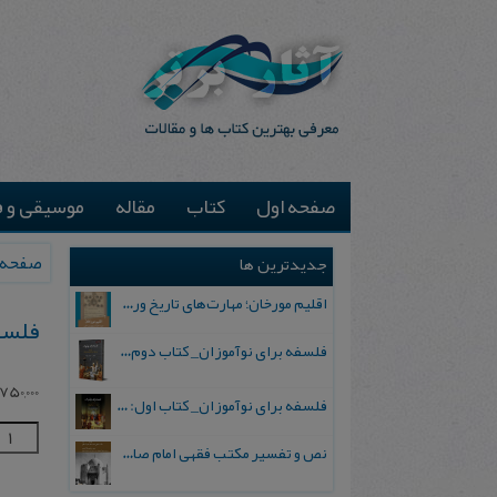
صفحه اول
کتاب
مقاله
موسیقی و ف
صفحه 
جدیدترین ها
اقلیم مورخان؛ مهارت‌های تاریخ ورزی علمی
ف‍ل‍س‍
فلسفه برای نوآموزان_ کتاب دوم: پرسش درباره واقعیت و معرفت
750,000
فلسفه برای نوآموزان_ کتاب اول: تردید در باورهای رایج
نص و تفسیر مکتب فقهی امام صادق علیه السلام