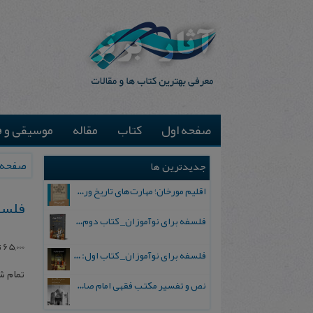
صفحه اول
کتاب
مقاله
موسیقی و ف
صفحه 
جدیدترین ها
اقلیم مورخان؛ مهارت‌های تاریخ ورزی علمی
فلسف
فلسفه برای نوآموزان_ کتاب دوم: پرسش درباره واقعیت و معرفت
65,000
ت
فلسفه برای نوآموزان_ کتاب اول: تردید در باورهای رایج
تمام 
نص و تفسیر مکتب فقهی امام صادق علیه السلام