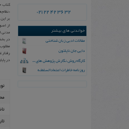
کتاب ح
021 22 42 36 32
«نظام‌
بر این
از اصو
خواندنی های بیشتر
مدنی از
در بخش
مقالات ادبی زبان‌ شناختی
مطلوب 
دایی جان ناپلئون
رفتار غ
در پای
کارگاه روش نگارش پژوهش های دانشگاهی
روزنامه خاطرات اعتماد‌السلطنه
نو
مح
نا
تار