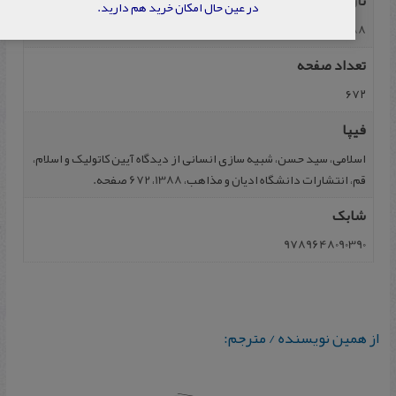
تاریخ نشر
در عین حال امکان خرید هم دارید.
1388
تعداد صفحه
۶۷۲
فیپا
اسلامی، سید حسن، شبیه سازی انسانی از دیدگاه آیین کاتولیک و اسلام،
قم، انتشارات دانشگاه ادیان و مذاهب، 1388، 672 صفحه.
شابک
9789648090390
از همین نویسنده / مترجم: