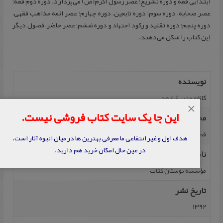
ابتدایی فقه و دوره تشریع؛ عصر رسول اکرم(ص) می‌پردازد. دوره دوم فقه؛
عصر صحابه، دوره سوم؛ دوره تابعین، دوره چهارم؛‌ عصر ائمه مذاهب فقهی،
دوره پنجم؛ دوره تقلید و رکود اجتهاد و دوره ششم؛‌ عصر حاضر، فصول دیگر
این کتاب را شکل می‌دهند.
نویسنده
کاظم مدیر شانه ‏چى‏
×
این جا یک سایت کتاب فروشی نیست.
محل نشر
قم
هدف اول و غیر انتفاعی ما معرفی بهترین ها در میان انبوه آثار است.
در عین حال امکان خرید هم دارید.
ناشر
مؤسسه بوستان کتاب
تاریخ نشر
1392