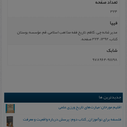
تعداد صفحه
324
فیپا
مدیر شانه ‏چى‏ ، کاظم، تاریخ فقه مذاهب اسلامی، قم، مؤسسه بوستان
کتاب، 1392، 324 صفحه.
شابک
9789640911198
جدیدترین ها
اقلیم مورخان؛ مهارت‌های تاریخ ورزی علمی
فلسفه برای نوآموزان_ کتاب دوم: پرسش درباره واقعیت و معرفت