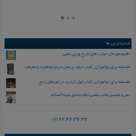
جدیدترین ها
اقلیم مورخان؛ مهارت‌های تاریخ ورزی علمی
فلسفه برای نوآموزان_ کتاب دوم: پرسش درباره واقعیت و معرفت
فلسفه برای نوآموزان_ کتاب اول: تردید در باورهای رایج
نص و تفسیر مکتب فقهی امام صادق علیه السلام
021 22 42 36 32