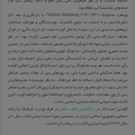
خلیفۀ منتخب و از نظر شیعیان، علی پسر عمو و داماد پیامبر تنها فرد
منصوص شایستۀ این مقام بود.
ویلفرد مادلونگ (1930-2023 Wilferd Madelung) با بازنگری و نقد آثار
خاورشناسان و با استناد به متون کلاسیک نویسندگان و مورخان مسلمان،
پژوهش جدیدی در این زمینه به عمل آورده است. او با ژرف‌نگری در قرآن
معتقد است که حتی اگر پیامبر جانشینی هم تعیین نکرده بود، در نظر
نداشت و راضی نبود که ابوبکر جانشین طبیعی او باشد. شاید پس از حسین
محمد جفری، محقق پاکستانی، مادلونگ اولین محققی باشد که بدون ابتنا بر
احادیث و نقلهای تاریخی به شایستگی حضرت علی برای خلیفه اول بودن
رأی داده است، هر چند مادلونگ بر این باور است که اگر چنین اتفاقی افتاده
بود همۀ جنگهای داخلی دورۀ علی به روزهای پس از وفات پیامبر منتقل
می‌شد و احتمالا کیان اسلام به خطر می‌افتاد. به نظر نویسنده، محروم‌کردن
خاندان نبوت از حق مشروع خود و انتخاب ابوبکر و روی کار آمدن عمر و عثمان
پس از وی، مقدمات حکومت نامشروع و خودکامۀ اموی را فراهم آورد، امری
که با دعوت جهانی اسلام تعارضی اساسی داشت.
گفتنی است که
متن انگلیسی کتاب حاضر
از طرف وزارت فرهنگ و ارشاد
اسلامی جمهوری اسلامی ایران در ششمین دورۀ جایزۀ جهانی کتاب سال (در
سال 1377) جایزۀ بهترین کتاب را دریافت کرده است.