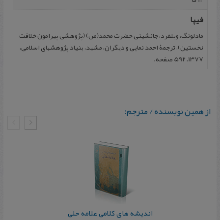
فیپا
مادلونگ، ویلفرد، جانشینی حضرت محمد(ص) (پژوهشی پیرامون خلافت
نخستین)، ترجمۀ احمد نمایی و دیگران، مشهد، بنیاد پژوهشهای اسلامی،
1377، 592 صفحه.
از همین نویسنده / مترجم:
اندیشه های کلامی علامه حلی