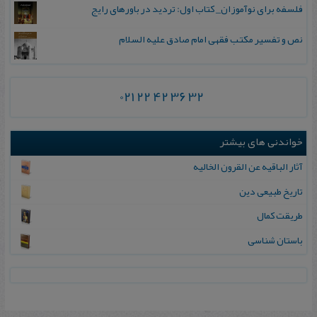
فلسفه برای نوآموزان_ کتاب اول: تردید در باورهای رایج
نص و تفسیر مکتب فقهی امام صادق علیه السلام
021 22 42 36 32
خواندنی های بیشتر
آث‍ار ال‍ب‍اقیه‌ ع‍ن‌ ال‍ق‍رون‌ ال‍خ‍الیه‌
تاریخ طبیعی دین
طریقت کمال
باستان شناسی