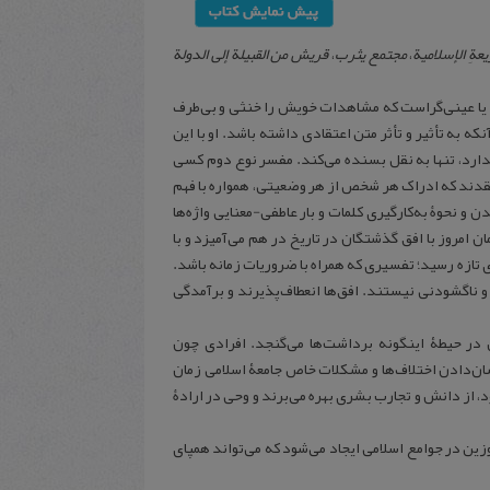
یعةِ الإسلامیة
،
مجتمع یثرب
،
قریش من القبیلة إلی الدولة
را یا عینی‌گراست که مشاهدات خویش را خنثی و بی‌طرف
ه به تأثیر و تأثر متن اعتقادی داشته باشد. او با این
دارد، تنها به نقل بسنده می‌کند. مفسر نوع دوم کسی
عتقدند که ادراک هر شخص از هر وضعیتی، همواره با فهم
 نحوۀ به‌کارگیری کلمات و بار عاطفی-معنایی واژه‌ها
ان امروز با افق گذشتگان در تاریخ در هم می‌آمیزد و با
تازه رسید؛ تفسیری که همراه با ضروریات زمانه باشد.
و ناگشودنی نیستند. افق‌ها انعطاف‌پذیرند و برآمدگی
ر حیطۀ اینگونه برداشت‌ها می‌گنجد. افرادی چون
شان‌دادن اختلاف‌ها و مشکلات خاص جامعۀ اسلامی زمان
د، از دانش و تجارب بشری بهره می‌برند و وحی در ارادۀ
ین در جوامع اسلامی ایجاد می‌شود که می‌تواند همپای