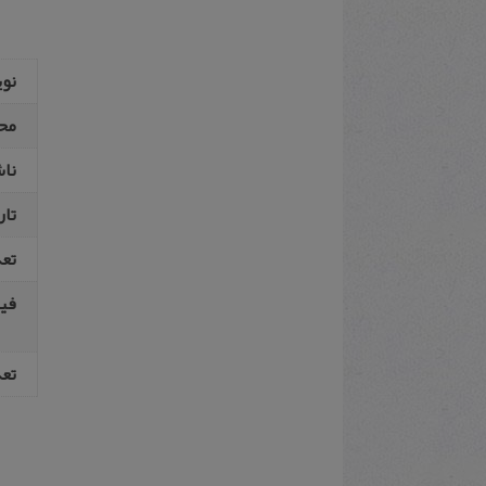
نو
مح
نا
تار
تع
فیپ
تعد