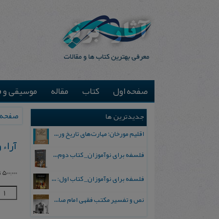
صفحه اول
کتاب
مقاله
موسیقی و ف
صفحه 
جدیدترین ها
اقلیم مورخان؛ مهارت‌های تاریخ ورزی علمی
آراء 
فلسفه برای نوآموزان_ کتاب دوم: پرسش درباره واقعیت و معرفت
500,000
ت
فلسفه برای نوآموزان_ کتاب اول: تردید در باورهای رایج
نص و تفسیر مکتب فقهی امام صادق علیه السلام