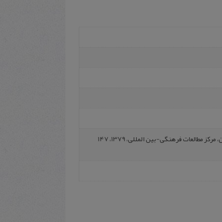
بکایی، محمد، آراء و اندیشه‌های خلیل عبدالکریم، تهران، مرکز مطالعات فرهنگی-بین المللی، 1379، 147