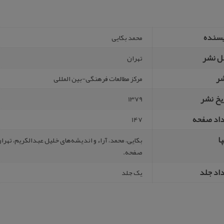
یسنده
محمد بکایی
ل نشر
تهران
شر
مرکز مطالعات فرهنگی-بین المللی
یخ نشر
1379
داد صفحه
147
ا
صفحه.
اد جلد
یک جلد