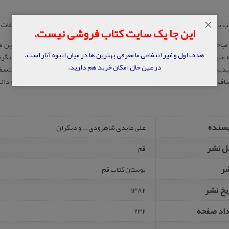
×
‌ ب‍ا ع‍ن‍وان‌ “گ‍ف‍ت‌ و گ‍وه‍ای‌ ف‍ل‍س‍ف‍ه‌ ف‍ق‍ه، مص‍طفی‌ م‍ل‍کیان‌ و …” در ق‍م‌ ت‍وس‍ط دف‍ت‍ر ت‍ب‍لیغ‍ات‌ اس‍لامی‌ ح‍وزه‌ ع‍ل‍
این جا یک سایت کتاب فروشی نیست.
 مباحث فلسفه های مضاف به یک رشته علمی، زمان چندانی نمی گذرد؛ ولی در همین 
هدف اول و غیر انتفاعی ما معرفی بهترین ها در میان انبوه آثار است.
 علوم درجه دومند که با نگاه بیرونی به مجموعه داده های علم و کار عالمان آن می نگرن
در عین حال امکان خرید هم دارید.
پدیده ای بر می رسند و مورد مطالعه قرار می دهند. کتاب حاضر “گفت و گو های فلس
اف، یعنی فلسفه فقه می پردازد و حاصل نشست ها و بحث هایی با اساتید حوزه و دان
یسنده
ع‍لی‌ ع‍اب‍دی‌ ش‍اه‍رودی‌ … و دیگ‍ران‌
ل نشر
قم
شر
ب‍وس‍ت‍ان‌ ک‍ت‍اب‌ ق‍م‌
یخ نشر
1382
داد صفحه
232