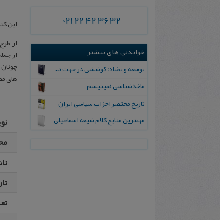
021 22 42 36 32
این‌ ک‍ت‍اب
از طرح
خواندنی های بیشتر
از جمله
چونان 
توسعه و تضاد: کوششی در جهت تحلیل انقلاب اسلامی و مسائل اجتماعی ایران
های مض
ماخذشناسی فمینیسم
تاریخ مختصر احزاب سیاسی ایران
مهمترین منابع کلام شیعه اسماعیلی
نو
مح
نا
تار
تع