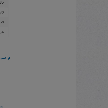
نا
تار
تع
فیپ
از همی
تا