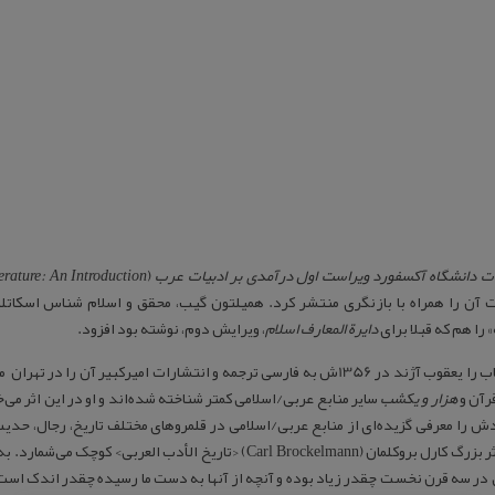
ات دانشگاه آکسفورد ویراست اول درآمدی بر ادبیات عرب
(
erature: An Introduction
 آن را همراه با بازنگری منتشر کرد. همیلتون گیب، محقق و اسلام شناس اسکاتل
 را هم که قبلا برای
دایرة المعارف اسلام
، ویرایش دوم، نوشته بود افزود.
این کتاب را یعقوب آژند در 1356ش به فارسی ترجمه و انتشارات امیرکبیر 
رآن و
هزار و یکشب
سایر منابع عربی/اسلامی کمتر شناخته شده‌اند و او در این اثر م
دش را معرفی گزیده‌ای از منابع عربی/اسلامی در قلمروهای مختلف تاریخ، رجال، حدیث
وکلمان (Carl Brockelmann) <تاریخ الأدب العربی> کوچک می‌شمارد. به نظر گیب از
 در سه قرن نخست چقدر زیاد بوده و آنچه از آنها به دست ما رسیده چقدر اندک است