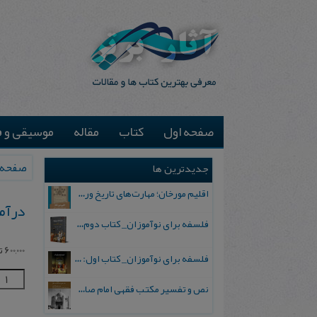
صفحه اول
کتاب
مقاله
موسیقی و ف
صفحه 
جدیدترین ها
اقلیم مورخان؛ مهارت‌های تاریخ ورزی علمی
درآم
فلسفه برای نوآموزان_ کتاب دوم: پرسش درباره واقعیت و معرفت
600,000
ت
فلسفه برای نوآموزان_ کتاب اول: تردید در باورهای رایج
نص و تفسیر مکتب فقهی امام صادق علیه السلام