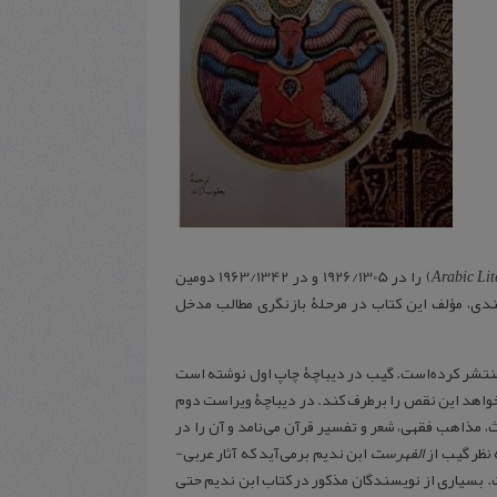
Arabic Lit
) را در 1926/1305 و در 1963/1342 دومین
ندی، مؤلف این کتاب در مرحلۀ بازنگری مطالب مدخل
آن را در تهران منتشر کرده‌است. گیب در دیباچۀ چاپ اول نوشته است
ی‌خواهد این نقص را برطرف کند. در دیباچۀ ویراست دوم
، مذاهب فقهی، شعر و تفسیر قرآن می‌نامد و آن را در
الفهرست
ابن ندیم برمی‌آید که آثار عربی-
. بسیاری از نویسندگان مذکور در کتاب ابن ندیم حتی