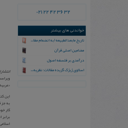
021 22 42 36 32
خواندنی های بیشتر
تاریخ مابعدالطبیعه (به انضمام مقالاتی دیگر)
مضامین اصلی قرآن
درآمدی بر فلسفه اصول
اسلاوی‌ ژیژک‌ گزیده‌ مقالات‌: نظریه‌، سیاست‌، دین
انتشار
ویراست
«عربیه»
به جز ق
کار خو
برابر اثر بزرگ کارل بر
اسلامی