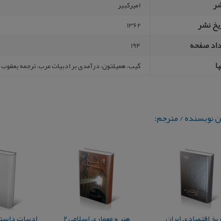
شر
امیرکبیر
یخ نشر
1362
داد صفحه
194
ا
گیب، همیلتون، درآمدی بر ادبیات عرب، ترجمه یعقوب آژند، تهران، 
ن نویسنده / مترجم:
ریخ اقتصادی ایران
هنر و معماری اسلامی ۲
ادبیات‌ داستان