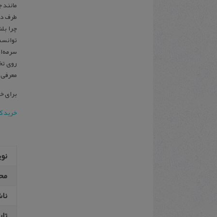
مانند ج
طرف در 
چرا بل
توانست
سرمه‌ا
روی تخ
معرفی 
برای خر
خرید ک
نو
مح
نا
تار