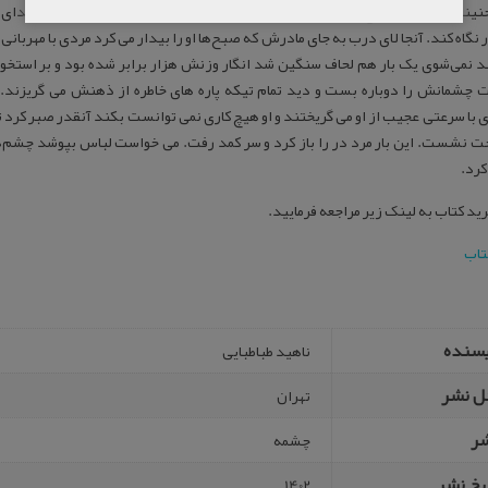
نینی در زهدان جمع کرد و دوباره به یاد انار خشکیده افتاد. بعد از چند ثانیه صدای چ
نگاه کند. آنجا لای درب به جای مادرش که صبح‌ها او را بیدار می کرد مردی با مهربان
ند نمی‌شوی یک بار هم لحاف سنگین شد انگار وزنش هزار برابر شده بود و بر استخ
 چشمانش را دوباره بست و دید تمام تیکه پاره های خاطره از ذهنش می گریزند. ک
ی با سرعتی عجیب از او می گریختند و او هیچ کاری نمی توانست بکند آنقدر صبر کرد
ت نشست. این بار مرد در را باز کرد و سر کمد رفت. می خواست لباس بپوشد چشم‌ها
کرد.
ید کتاب به لینک زیر مراجعه فرمایید.
تاب
یسنده
ناهید طباطبایی
ل نشر
تهران
شر
چشمه
یخ نشر
1402