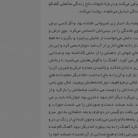
رفی می‌کند و دربارۀ تحولات تلخ زندگی متأهلی گفتگو
ندگی تبدیل می‌شوند، روایت می‌کند.
یک انبار زیر شیروانی افتاده بود و اگر کسی بَرش
 ماندگی را در بینی‌اش احساس می‌کرد. بوی ترش و
شست. دلش می‌خواست از جایش برخیزد و بگریزد اما فقط
نه های انار پر از آب شد دوباره سعی کرد و این بار
ره‌ای خوش از ذهنش را از دلش گذاشته بود و صدایی
ال می آورد. آهنگ را با گوش‌هایش می‌شنید با زبانش
یر دندان له کند و پاشیدن عصاره ترش و شیرین آن را
 کرد و آن را به باغ انداخت. حالا دیگر تمام دانه های
ثل شالی نرم و لطیف دور شانه‌هایش پیچید. شال بوی یاس
نوازنده اش را دوست می داشت چشمانش را باز کرد و از
 می‌کرد دیگر انار نبود دختری بود جوان که باید بر می
. باید بلند میشد دست و صورتش را می شست جوراب و
 بافت دو گیس در دو طرف و بعد حلقه‌ای به دور سر و
ها بالا و پایین می‌رفت و چون لایه ای از رنگ بر در و
د آهنگ را به یاد بیاورد اما دیگر نبود آهنگ گم شده
 پایین می رفت و هیچ صدایی از آن شنیده نمیشد خود را