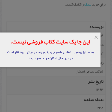
برای خرید
لینک
را کلیک کنید.
نویسنده
فریدون مجلسی
×
این جا یک سایت کتاب فروشی نیست.
محل نشر
هدف اول و غیر انتفاعی ما معرفی بهترین ها در میان انبوه آثار است.
تهران
در عین حال امکان خرید هم دارید.
ناشر
شرکت سهامی انتشار
تاریخ نشر
1393
تعداد صفحه
238