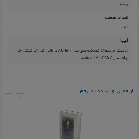
1357
تعداد صفحه
272
فیپا
آدمیت، فریدون؛ اندیشه های میرزا آقا خان کرمانی، تهران، انتشارات
پیام، سال 1357، 272 صفحه.
از همین نویسنده / مترجم: