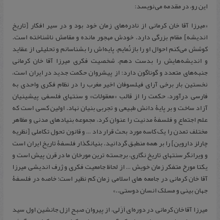
این رو، در مقدمه می‌نویسد:
«میرزا آقا خان کرمانی از نادره‌های زمان خود بود و در سیر افکار [تاریخ
اندیشه] مقام بزرگی دارد. خودش مهجور مانده و مقامش ناشناخته است.
کوشش می‌کنم احوال او را بازنُمایم، پایه‌اش را بشناسانم و تحلیلی از عقاید
و اندیشه‌هایش را بدست دهم. شخصیت فکری میرزا آقا خان کرمانی
جنبه‌های متعدد و گوناگون دارد: از پیشروان حکمت جدید در ایران است،
نخستین بار برخی آرای فیلسوفان اخیر مغرب را در نظام فکری واحدی به
فارسی درآورد، حکمت را از قالب «معقولات» و سنتهای فلسفی پیشینیان
آزاد ساخت و بر پایۀ دانش طبیعی و تجربی بنیان نهاد. اولین کسی است که
علم اجتماع و فلسفۀ مدنیت را عنوان کرد، مجموعه بنیادهای مدنی و مظاهر
مختلف تمدن را یک کاسه مورد بحث قرار داد … و قانون تحول تکاملی [نظریه
چارلز داروین] را بر همه منطبق گردانید. بنیانگذار فلسفۀ تاریخ ایران است
و ویرانگر سنتهای تاریخ نگاری، برجسته ترین مورخان ما در قرن پیش است و
یکتا مورخ متفکر زمان خویش … از لحاظ جامعیت فکری و ژرف اندیشی میرزا
آقا خان کرمانی در جامعه های اسلامی زمان کم نظیر است؛ خاصه در فلسفۀ
جهان بینی و مسلک انسان دوستی..»
میرزا آقا خان کرمانی در دوره‌ای اَزَلی، از پیروان صبح ازل جانشین اول سید