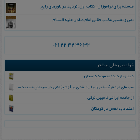
فلسفه برای نوآموزان_ کتاب اول: تردید در باورهای رایج
نص و تفسیر مکتب فقهی امام صادق علیه السلام
021 22 42 36 32
خواندنی های بیشتر
دید و بازدید: مجموعه‌ داستان
س‍ی‍ن‍م‍ای‌ م‍ردم‌ ش‍ن‍اخ‍ت‍ی‌ ای‍ران‌: ن‍ق‍دی‌ ب‍ر ق‍وم‌ پ‍ژوه‍ی‌ در س‍ی‍ن‍م‍ای‌ م‍س‍ت‍ن‍د ای‍ران‌
از جامعه ایرانی تا میهن ترکی
اعتماد به نفس در کودکان