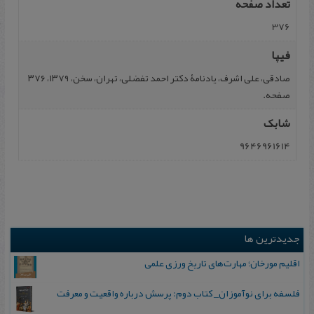
تعداد صفحه
376
فیپا
صادقی، علی اشرف، یادنامۀ دکتر احمد تفضلی، تهران، سخن، ۱۳۷۹، ۳۷۶
صفحه.
شابک
9646961614
جدیدترین ها
اقلیم مورخان؛ مهارت‌های تاریخ ورزی علمی
فلسفه برای نوآموزان_ کتاب دوم: پرسش درباره واقعیت و معرفت