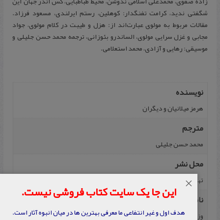
زاده صفوی، محمدعلی اسلامی ندوشن، محیط طباطبایی، کس اندر جهان این
شگفتی ندید، کرامت تفنگدار: کوهلین، رستم ایرلندی، مسعود فرزاد.
مقالات مربوط به مولوی عبارت‌اند از: هزل و طیبت در کلام مولوی، جواد
مجابی و غزل سرایی مولوی، الساندرو بئوزانی، ترجمه محمد حسن جلیلی و
موسیقی: رهایی و آزادی، محمد استعلامی.
نویسنده
هرمز میلانیان و دیگران
مترجم
محمد حسن جلیلی
محل نشر
تهران
×
این جا یک سایت کتاب فروشی نیست.
ناشر
هدف اول و غیر انتفاعی ما معرفی بهترین ها در میان انبوه آثار است.
وزارت فرهنگ و ارشاد اسلامی