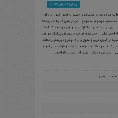
تطاب علامه نحریر مستشرق شهیر پرفسور ادوارد براون
ب مستطاب موسوم به مجمع النّوادر معروف به چهارمقاله
 ذمّه ی خود را رهین امتنان آن بزرگوار خواهند شناخت.
 راه است یکی از باب قدم آن چه تألیف آن چنانکه خواهد
امم و حشیّه از قبیل عرب و مغول و ترک و غزّ و غیرهم بر ممالک
د و شرف خود کتب ادبیّه و علمیّه ی زبان پارسی تقریبا
کی از بهترین و دلکش ترین این قبیل آثار است.
مام محمد معین