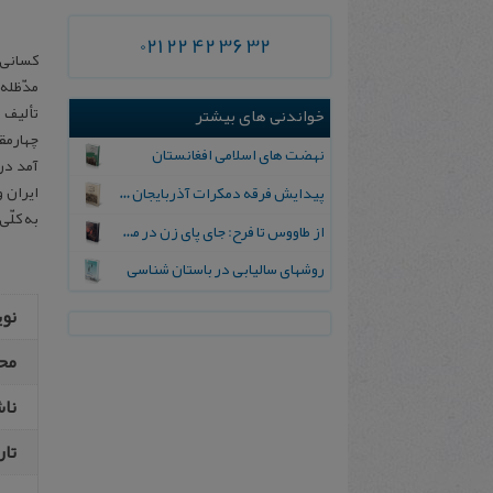
021 22 42 36 32
کسانی 
مدّظله 
تألیف ا
خواندنی های بیشتر
چهارمقا
نهضت های‌ اسلامی‌ افغانستان
ایران و
پیدایش‌ فرقه‌ دمکرات‌ آذربایجان‌ به‌ روایت‌ اسناد و خاطرات‌ منتشر نشده‌
به کلّی
از طاووس‌ تا فرح‌: جای‌ پای‌ زن‌ در مسیر تاریخ‌ معاصر ایران‌
روشهای سالیابی در باستان شناسی
نو
مح
نا
تار