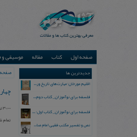
صفحه اول
کتاب
مقاله
موسیقی و ف
صفحه 
جدیدترین ها
اقلیم مورخان؛ مهارت‌های تاریخ ورزی علمی
چهار 
فلسفه برای نوآموزان_ کتاب دوم: پرسش درباره واقعیت و معرفت
30,000
تو
فلسفه برای نوآموزان_ کتاب اول: تردید در باورهای رایج
تمام 
نص و تفسیر مکتب فقهی امام صادق علیه السلام