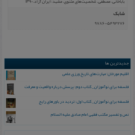
باباخانی، مصطفی. شخصیت‌های مثنوی، مشهد: ایران آزاد، ۱۳۹۰
شابک
9786005493276
جدیدترین ها
اقلیم مورخان؛ مهارت‌های تاریخ ورزی علمی
فلسفه برای نوآموزان_ کتاب دوم: پرسش درباره واقعیت و معرفت
فلسفه برای نوآموزان_ کتاب اول: تردید در باورهای رایج
نص و تفسیر مکتب فقهی امام صادق علیه السلام