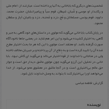
شخصیت‌های دیگری که باباخانی به آنها پرداخته است، عبارتند از: امام علی
و رکابدار او، موسی و شُبان، شیطان، قوم سبأ و پیامبرانشان، حضرت محمد،
داوود، قوم یونس، مسلمانان و مُغ، دزد و شَحنه ـ دزد و باغبان، اَیاز و سلطان
محمود.
در پایان کتاب بابا خانی می‌گوید که مولوی در داستان‌های خود گاهی به جبر و
گاهی به اختیار کشیده می‌‍شود و این امر هم شاید در بعضی جاها ناخودآگاه
صورت گرفته باشد. او معتقد است مولوی با این که هر جا بحث اختیار مطرح
شده آن را تایید کرده است و به دفاع از آن پرداخته و بر جبریان مخالف تاخته
ولی در مناجاتی با خداوند از قوهٔ اختیار می‌نالد و می‌گوید ای کاش نبود. بابا
خانی در تحلیل این آرزو می‌گوید چون مولوی عاشق دیدار حق است و جوار
حق عالم بی‌اختیاری است، و در آنجا عاشق در معشوق محو می‌شود، از خدا
می‌خواهد او را بی‌اختیار کند تا بتواند به وصل خداوند نایل شود.
گزارش: فاطمه عباسی
نویسنده