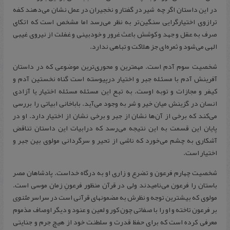
در این داستان اگر چه شیر در گفتار و نخجیران در عمل نشان می‌دهند کفه
ترازوی اختیارگرایی سنگین‌تر به نظر می‌رسد اما مشخص است که اتکای
صرف به عقل و جهد و کوشش‌ باعث غرور و خودبینی و غفلت از نیروی غیبی
الهی می‌شود و ثمره‌ای جز هلاکت و تباهی ندارد.
شخصیت سوم آدم است. مهمترین و محوری‌ترین موضوعی که در داستان
آفرینش آدم با مسئله جبر و اختیار درپیوسته است گناه نخستین آدم و
کیفر و مجازات و توبه اوست. به تبع این مسئله مسئله اختیار یا آزادی
انسان در گزینش میان خیر و شر به وجود می‌آید. باباخانی ابیاتی را بررسی
می‌کند که برخی از آن‌ها نشان از جبر و برخی نشان از اختیار دارد. او در
پایان این قسمت به این نتیجه می‌رسد که درابیات این داستان تناقض
آشکاری به چشم می‌خورد که ناشی از تحیر و سرگردانی مولوی بین جبر و
اختیار است.
شخصیت چهارم فرعون و تضرع و زاری او به درگاه خداست. پادشاهان مصر
باستان را فرعون می‌نامیدند ولی در قرآن منظور فرعونِ زمان موسی است.
مولوی که بیشترین توجه و نظرش به مضمونهای قرآنی است در سراسر
مثنوی
بر فرعون تاخته و او را با صفاتی چون کور و لعین و عنود و دیگر اوصاف مذموم
معرفی کرده است که برای حفظ قدرت و سلطنت خود از هیچ جرم و جنایتی