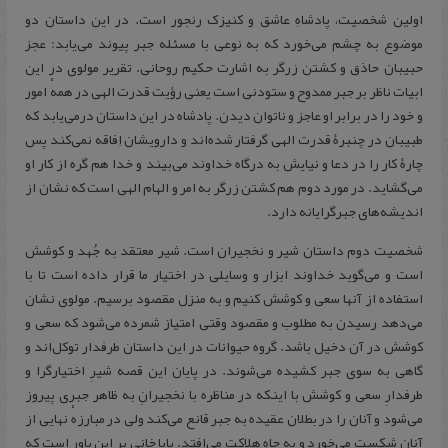
اولین شخصیت، پادشاهِ عاشق و کنیزک رنجور است. در این داستان دو
موضوع به چشم می‌خورد که به نوعی با مسئله جبر پیوند می‌یابد: عجز
حبیبان حاذق و کشتن زرگر به اشارت حکیم روحانی. تقریر مولوی در این
ابیات ناظر بر جبر ممدوح و ستودنی است یعنی رؤیت قدرت الهی در همهٔ امور
و خود را در برابر او عاجز و ناتوان دیدن. پادشاه در این داستان درمی‌یابد که
طبیبان در چنبرۀ قدرت الهی گرفتار شده‌اند و دارویشان اِفاقه نمی‌کند پس
چارۀ کار را در دعا و نیایش به درگاه خداوند می‌بیند و خدا هم گره از کار او
می‌گشاید. در مورد دوم هم کشتن زرگر به امر و الهام الهی است که نشان از
اندیشه‌های جبرگرایانه دارد.
شخصیت دوم داستان شیر و نخجیران است. شیر معتقد به جُهد و کوشش
است و می‌گوید خداوند ابزار و وسایلی در اختیار ما قرار داده است تا با
استفاده از آنها سعی و کوشش کنیم و به منزل مقصود برسیم. مولوی نشان
می‌دهد رسیدن به مطلوب و مقصود وقتی امتیاز شمرده می‌شود که سعی و
کوشش در آن دخیل باشد. گروه حیوانات در این داستان طرفدار توکل‌اند و
گاهی به سوی جبر کشیده می‌شوند. در پایان این قصه شیرِ اختیارگرا و
طرفدارِ سعی و کوشش با اینکه در مناظره با نخجیرانِ به ظاهر جبری پیروز
می‌شود و آنان را در بطلان عقیده به جبر قانع می‌کند ولی در مبارزهٔ نهایی از
آنان شکست می‌خورد و به چاه هلاکت می‌‌افتد. بابا خانی بر این باور است که