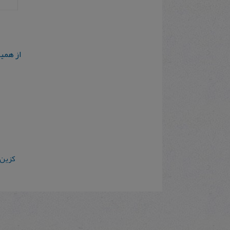
از همی
کزین 