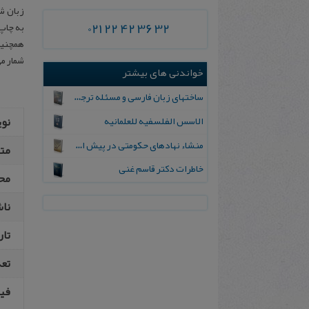
021 22 42 36 32
به چاپ 
همچنین
شمار می
خواندنی های بیشتر
ساختهای زبان فارسی و مسئله ترجمه قرآن
الاسس الفلسفیه للعلمانیه
نو
منشاء نهادهای حکومتی در پیش از تاریخ فارس
مت
خاطرات‌ دکتر قاسم‌ غنی
مح
نا
تار
تع
فیپ