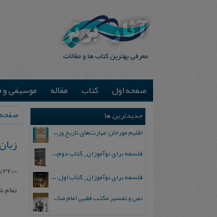
صفحه اول
کتاب
مقاله
موسیقی و ف
صفحه 
جدیدترین ها
اقلیم مورخان؛ مهارت‌های تاریخ ورزی علمی
زبان
فلسفه برای نوآموزان_ کتاب دوم: پرسش درباره واقعیت و معرفت
32,000
ت
فلسفه برای نوآموزان_ کتاب اول: تردید در باورهای رایج
تمام 
نص و تفسیر مکتب فقهی امام صادق علیه السلام