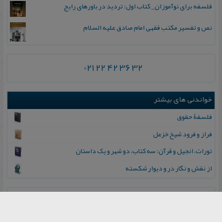
فلسفه برای نوآموزان_ کتاب اول: تردید در باورهای رایج
نص و تفسیر مکتب فقهی امام صادق علیه السلام
021 22 42 36 32
خواندنی های بیشتر
فلسفۀ حقوق
فراز و فرود شیخ خزعل
تورات، انجیل و قرآن: سه کتاب، دو شهر و یک داستان
از نقش‌ و نگار در و دیوار شکسته‌