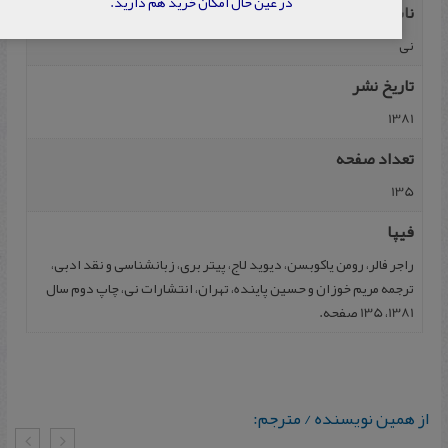
در عین حال امکان خرید هم دارید.
ناشر
نی
تاریخ نشر
1381
تعداد صفحه
135
فیپا
راجر فالر، رومن یاکوبسن، دیوید لاج، پیتر بری، زبانشناسی و نقد ادبی،
ترجمه مریم خوزان و حسین پاینده، تهران، انتشارات نی، چاپ دوم سال
1381، 135 صفحه.
از همین نویسنده / مترجم: