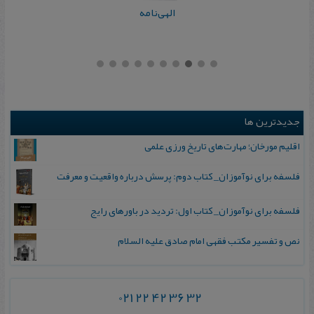
الهی‌نامه
جدیدترین ها
اقلیم مورخان؛ مهارت‌های تاریخ ورزی علمی
فلسفه برای نوآموزان_ کتاب دوم: پرسش درباره واقعیت و معرفت
فلسفه برای نوآموزان_ کتاب اول: تردید در باورهای رایج
نص و تفسیر مکتب فقهی امام صادق علیه السلام
021 22 42 36 32