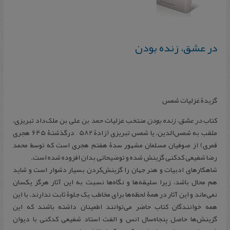
در عشق، زنده بودن
گزیدۀ غزلیات شمس
کتاب
در عشق، زنده بودن
منتخب غزليات حمد بن علی بن ملک‌داد تبريزی،
ملقب به شمس‌الدين، يا شمس تبريزی (زادۀ 582 – درگذشتۀ 645 هجری
قمری) از صوفيان مسلمان مشهور سدۀ هفتم هجری است که توسط محمد
رضا شفيعی کدکنی گزينش شده و توضيحاتی بدان افزوده شده است.
شاهکارهای ادبيات و هنر جهان را گزينش‌کردن بسيار دشوار است و شايد
هم محال باشد، زيرا سليقه‌ها و نگاه‌ها نسبت به اين آثار هرگز يکسان
نمی‌ماند و اين آثار در همۀ لحظه‌ها برای مخاطب يک جلوۀ ثابت ندارند. با اين
همه خوانندگان کتاب حاضر می‌توانند اطمينان داشته باشند که اين
گزينش‌ها حاصل پنجاه‌سال انس و الفت استاد شفيعی کدکنی با ديوان