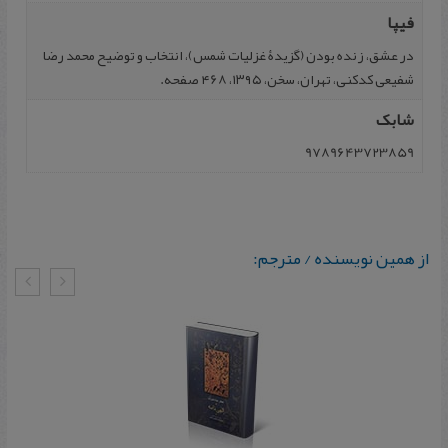
فیپا
در عشق، زنده بودن (گزیدۀ غزلیات شمس)، انتخاب و توضیح محمد رضا
شفیعی کدکنی، تهران، سخن، ۱۳۹۵، ۴68 صفحه.
شابک
9789643723859
از همین نویسنده / مترجم: