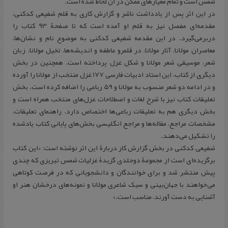
شمس است و تمام معيارهای ممکن در آن لحاظ شده است.
در اين اثر پس از يادداشت ناشر و گزارش كاری به قلم شفيعی كدكنی،
مقدمه‌ای مفصل نيز به قلم او آمده است كه تا صفحۀ 93 كتاب را
دربرمی‌گيرد. در اين مقدمه شفيعی كدكنی به موضوع‌ نام و نشان‌ها،
معاصران مولانا، آثار مولانا، در قلمرو عاطفه و انديشه‌ها، تخيل مولانا، زبان
شعر، موسيقی شعر مولانا و شكل غزل پرداخته است. همچنين در بخش
ديگری از كتاب، اين استاد ادبيات فارسی 177 غزل منتخب از مولانا را آورده
و در ادامه دو شعر منسوب به مولانا و 59 رباعی را اضافه كرده است.‌ بخش
تعليقات كتاب نيز با شرح لغات و اصطلاحات غزل‌های منتخب همراه است و
بخش ديگری هم به تعليقات رباعی‌ها اختصاص دارد. راهنمای تعليقات،
مشخصات مراجع، مقاله‌ها و مراجع انگليسی بخش‌های پايانی كتاب يادشده
را تشكيل می‌دهند.
شفيعی كدكنی در بخش گزارش كار دربارۀ اين اثر نوشته است: «اين كتاب
برگزيده‌ا‌ی است از مجموعۀ دوجلدی گزيدۀ غزليات شمس تبريزی كه چندی
پيش منتشر شد و برای خوانندگان و دانشجويانی كه در فرصت كوتاهی
می‌خواهند با جهان‌بينی و سبک شاعری مولانا و نمونه‌های درخشان هنر او
آشنايی به دست آورند، مناسب است.»