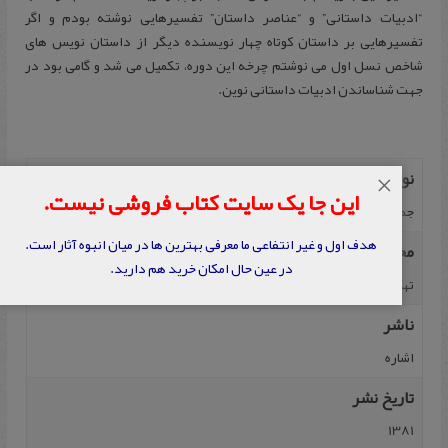
“ادبیات داستانی” و “عناصر داستان” تفسیرهایی نوشته بودم و اگر
تفسیرهایی بر داستان کوتاه چهار نویسنده دیگر از داستان نویس های
شاخص نسل اول می نوشتم چرخه این دوره، تکمیل می شد و گامی بود در
جهت شناساندن ادبیات داستانی نوین.
نویسنده
×
این جا یک سایت کتاب فروشی نیست.
جمال میرصادقی
هدف اول و غیر انتفاعی ما معرفی بهترین ها در میان انبوه آثار است.
محل نشر
در عین حال امکان خرید هم دارید.
تهران
ناشر
اشاره‌
تاریخ نشر
1381