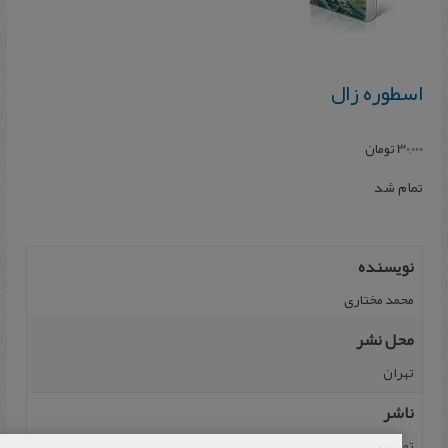
اسطوره زال
30,000
تومان
تمام شد
نویسنده
محمد مختاری
محل نشر
تهران
ناشر
توس‌