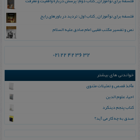
فلسفه برای نوآموزان_ کتاب دوم: پرسش درباره واقعیت و معرفت
فلسفه برای نوآموزان_ کتاب اول: تردید در باورهای رایج
نص و تفسیر مکتب فقهی امام صادق علیه السلام
021 22 42 36 32
خواندنی های بیشتر
مآخذ قصص و تمثیلات مثنوی
احیاء علوم‌ الدین
كتاب پنجم دینكرد
صدق به چه کار می آید؟