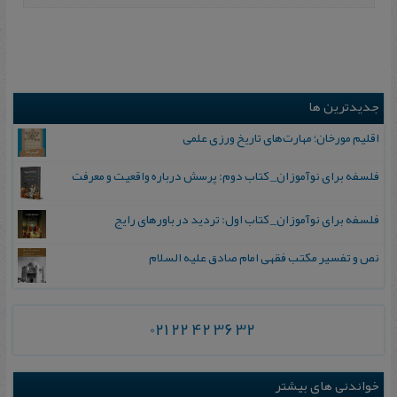
جدیدترین ها
اقلیم مورخان؛ مهارت‌های تاریخ ورزی علمی
فلسفه برای نوآموزان_ کتاب دوم: پرسش درباره واقعیت و معرفت
فلسفه برای نوآموزان_ کتاب اول: تردید در باورهای رایج
نص و تفسیر مکتب فقهی امام صادق علیه السلام
021 22 42 36 32
خواندنی های بیشتر