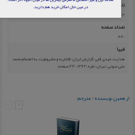
تاریخ نشر
در عین حال امکان خرید هم دارید.
1363
تعداد صفحه
440
فیپا
هدایت، مهدی قلی، گزارش ایران: قاجاریه و مشروطیت، به اهتمام محمد
علی صوتی، تهران، نقره، 1363، 440 صفحه.
از همین نویسنده / مترجم: