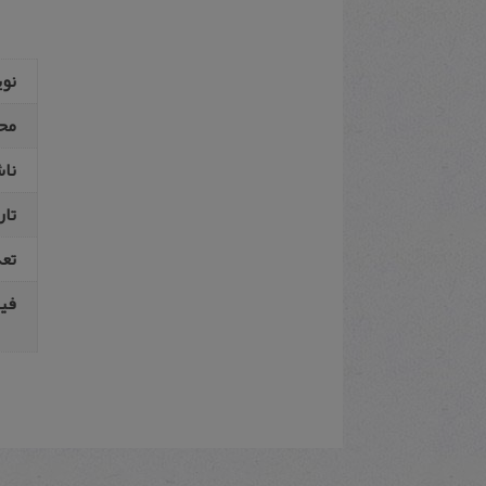
نو
مح
نا
تار
تع
فیپ