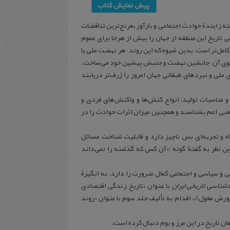
سته زایندۀ حوادث اجتماعی و بارآور بغرنج‌ترین تناقضات
ی تاریخ این منطقه از جهان را بیش از هرجا برای عموم
امل‌تر است. بدین شیوه که این روند – هر نهضت ملی یا
محتوی آن – جانشین نهضت و جنبش پیشین خود می‌ساخت.
لی و نبردهای طبقاتی جهان امروز را ژرف‌تر دریابند
 و مناسبات تولید، انواع کنش‌ها و واکنش‌های فردی و
معنی اعم بشناسند و همچنین میزان اثرات حوادث را در
اه و تجربه‌ای بس ناچیز دارد و قابلیت شناخت مسائل
ن نظر به گفتۀ گوته :«آن کس که گذشته را نمی‌داند
ی و سیاسی و اجتماعی کمال ضرورت را دارد. به انگیزۀ
ه‌شناسی تاریخی ایران
با عنوان «تاریخ زندگی اقتصادی
یورش مغول)»، اقدام به تألیف جلد سوم با عنوان «رون‍د
ان تاریخ در این مرز و بوم دنبال کرده است.