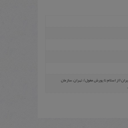
ان‌ (از اس‍لام‌ ت‍ا یورش‌ م‍غ‍ول‌)، ت‍ه‍ران‌، س‍ازم‍ان‌