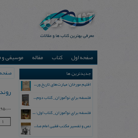
صفحه اول
کتاب
مقاله
موسیقی و ف
صفحه 
جدیدترین ها
اقلیم مورخان؛ مهارت‌های تاریخ ورزی علمی
رون‍د 
فلسفه برای نوآموزان_ کتاب دوم: پرسش درباره واقعیت و معرفت
1,950,000
فلسفه برای نوآموزان_ کتاب اول: تردید در باورهای رایج
نص و تفسیر مکتب فقهی امام صادق علیه السلام