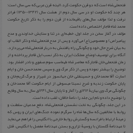
فتحعلى‌شاه است كه دو قرن حكومت كرد، البته قرن عربى كه سى سال است؛
هر چند كه حكومت او در سى سال دوم از هشت سال (1342-1350) فراتر
نرفت و لذا مؤلف، سال‌هاى باقيمانده از قرن دوم را به ذكر تاريخ حكومت
محمد شاه قاجار اختصاص داده است.
مؤلف در آغاز سخن در جلد اول، خطبه‌اى در ثنا و ستايش خداوندى و مدح
پيامبر(ص) و معصومين(ع) مى‌آورد و پس از مدح فتحعلى‌شاه و ذكر القاب او،
به بيان شرح حال خود و چگونگى راه يافتنش به دربار فتحعلى‌شاه مى‌پردازد.
آنگاه برای توصيف اوضاع مملكت ایران به ذكر نسب ايل قاجار پرداخته و از
زمان فتحعلى‌خان قاجار كه معاصر شاه طهماسب سوم صفوى و نادر افشار بود،
توضيح را بيشتر نموده و پس از ذكر مرگ وى و سپس محمدحسن خان و ايام
اسارت آقا محمدخان و حسینقلى خان جهانسوز در شيراز و مرگ كريم‌خان و
پايان حكومت زنديه و شرح نسبتا مبسوطى از ايام حكومت آقا محمدخان و
چگونگى مرگ وى بهاريۀ 1212ق را آغاز و تا پايان سال 1241ق سال به سال وقايع
را توضيح داده و نام اين جلد را «نامۀ خاقان» لقب داده است.
در اين جلد، چگونگى به تخت نشستن فتحعلى‌شاه، دفع مدعيان سلطنت و
روابط با مخالفين كه سال‌ها شاه را سرگرم نموده، جنگ‌هاى ایران و روس كه
زمينۀ ارتباط با فرانسه و گسترش روابط خارجى با انگليس را فراهم مى‌نمايد
تا عهدنامۀ گلستان با روسيۀ تزارى و بستن عهدنامۀ مفصل با انگليس، قتل