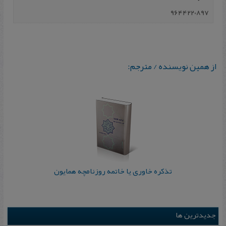
‎9644220897
از همین نویسنده / مترجم:
تذکره خاوری یا ‌خاتمه روزنامچه همایون
جدیدترین ها