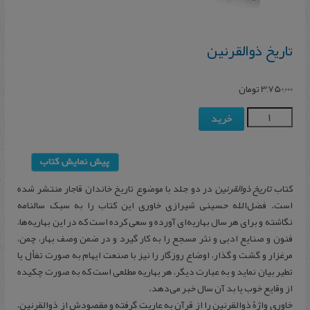
تاریخ ذوالقرنین
3,750,000
تومان
خرید
کتاب
تاریخ ذوالقرنین
در دو جلد با موضوع تاریخ خاندان قاجار منتشر شده
است. فضل‌الله حسینی شیرازی خاوری این كتاب را به سبک سالنامه
نگاشته و براى هر سال بهاريه‌اى آورده و سعى كرده است كه در اين بهاريه‌ها،
فنون و صنايع ادبى و نثر مسجع را به كار گيرد و در ضمن وصف بهار، چمن،
مرغزار و گشت و گذار، اوضاع روزگار را نيز با صنعت ايهام به صورت تفأل يا
تطير بيان نمايد و به عبارت ديگر، هر بهاريه مطلعى است كه به صورت چكيده
از وقايع خوب يا بد آن سال خبر مى‌دهد.
خاورى واژۀ ذوالقرنين را از قرآن به عاريت گرفته و مقصودش از ذوالقرنين،