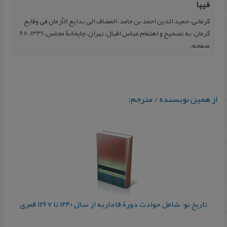
فیپا
کرمانی، حمید الدین احمد بن حامد، المضاف الی بدایع الأزمان فی وقایع
کرمان، به تصحیح و اهتمام عباس اقبال، تهران، چاپخانۀ مجلس، 1331، 68
صفحه.
از همین نویسنده / مترجم:
تاريخ نو: شامل حوادث دورۀ قاجاريه از سال ۱۲۴۰ تا ۱۲۶۷ قمری