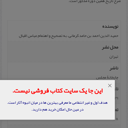
شرح تاریخ همین دورۀ مذکور است.
نویسنده
حمید الدین احمد بن حامد کرمانی، به تصحیح و اهتمام عباس اقبال
محل نشر
تهران
ناشر
چاپخانۀ مجلس
×
تاریخ نشر
این جا یک سایت کتاب فروشی نیست.
1331
هدف اول و غیر انتفاعی ما معرفی بهترین ها در میان انبوه آثار است.
تعداد صفحه
در عین حال امکان خرید هم دارید.
68