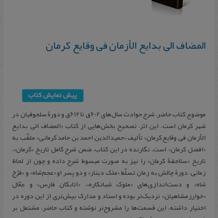
المضاف الی بدایع الأزمان فی وقایع کرمان
موضوع کتاب حاضر، شرح حوادث سال‌های 602ق تا 612ق و دورۀ سلجوقیان در
شهر کرمان است. این اثر، تصحیح بخش‌هایی از کتاب «المضاف الی بدایع
الأزمان فی وقایع کرمان» تألیف «حمیدالدین احمد بن حامد کرمانی» ملقّب به
«افضل کرمان»‌ است. نگارنده در این کتاب، ضمن شرح کامل تاریخ «کرمان»،
تاریخ «سلاجقۀ کرمان» را نیز به صورت مبسوط شرح داده و چون از لحاظ
زمانی، دورۀ چالش به زمان تسلّط «ملک دینار» و دو پسر او «عجم‌شاه»‌ و «فرّخ
شاه» و دست‌اندازی‌های «ملوک شبانکاره»، «اتابکان فارس» و عمّال
«خوارزمشاهیان» نزدیک‌تر بوده و اسناد و مدارک بیش‌تری از این دوره در
اختیار داشته، این قسمت‌ها را مشروح‌تر نوشته و کتاب حاضر، مشتمل بر