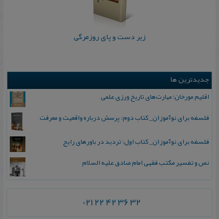
زیر دست و پای روزمرگی
جدیدترین ها
اقلیم مورخان؛ مهارت‌های تاریخ ورزی علمی
فلسفه برای نوآموزان_ کتاب دوم: پرسش درباره واقعیت و معرفت
فلسفه برای نوآموزان_ کتاب اول: تردید در باورهای رایج
نص و تفسیر مکتب فقهی امام صادق علیه السلام
021 22 42 36 32