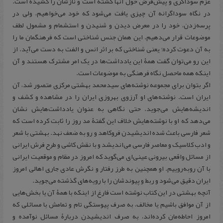
عزم سوداگری و پیش‌فرض حول آنها گشته‌ است و نازشان را کشیده‌ است.
در نگاه سوداگرانه آن چیزی یافت می‌شود که خود می‌خواهیم، ولی در
پرسه‌زدن، خود را در معرض دیدن و شنیدن و استشمام و مشمول لطف
موضوعات قرار می‌دهیم. این همان جنس شناختی است که فرهنگمان ما را
به آن دعوت کرده؛ یعنی شناختی که بر اثر انس و الفت به دست می‌آید. از
این رو می‌توان گفت همۀ این یادداشت‌ها در یک امر مشترک هستند و آن
اینکه همه‌ ماحصل نگاه فرهنگی به موضوعات‌ است.
اگر بتوان برای مجموعه نوشته‌های سیدمحمد بهشتی مرکزی متصور شد، آن
ایران است. نوشته‌های او آرزوی بهروزی ایران را در مشاهده و کشف و
اندیشه‌هایش می‌جوید. حتی نگاهی به عنوان یادداشت‌هایش نشان
می‌دهد که او با نوشته‌هایش خلاف این گفتۀ مد روز را ثابت کرده است که
شعر فارسی باعث شده اندیشیدن فروکاهد و رو به ضعف نهد. بهشتی با شعر
و ادب کلاسیک و معاصر فارسی می‌اندیشد و با نقش کاشی و طرح فرش ایرانی
از مسائل واقعی بیرونی عینی‌ای می‌گوید که امروز در مقام و موقعیت ایرانی
با آن روبه‌روییم. او همچنین به طرز رفتار و نگرش عادی جاری اهالی امروز
ایران دقیق می‌شود و ربط و پیوندشان را با رویه‌های گذشته می‌جوید.
آنچه بهشتی در این کتاب نوشته است فارغ از اینکه با همۀ آن یا بخش‌هایی
از آن موافق باشیم یا مخالف، به صرف پیوستگی تام و تمامش با مسائلی که
امروز احاطه‌مان کرده‌اند، به صرف اندیشیدن دربارۀ مسائل نوآمده و