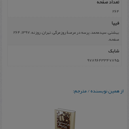
تعداد صفحه
264
فیپا
بهشتی، سیدمحمد، پرسه در عرصۀ روزمرگی، تهران، روزنه، 1397، 264
صفحه.
شابک
9789643347895
از همین نویسنده / مترجم: