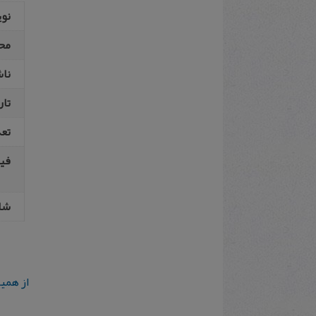
نو
مح
نا
تار
تع
فیپ
شا
از همی