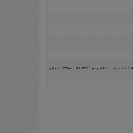
بهشتی، سیدمحمد، زیر دست و پای روزمرگی: مجموعه یادداشت‌های کوتاه (شهریور 1379 تا آبان 1395)، تهران،