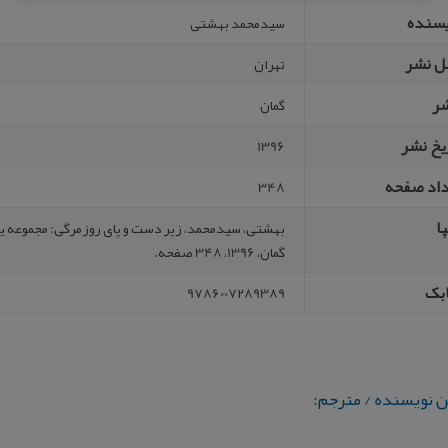
یسنده
سیدمحمد بهشتی
ل نشر
تهران
شر
گمان
یخ نشر
1396
داد صفحه
348
ا
گمان، 1396، 348 صفحه.
بک
9786007289389
ن نویسنده / مترجم: