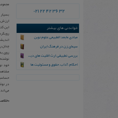
مجموعه یاد
021 22 42 36 32
بسیار 
ارزش و
این کتا
خواندنی های بیشتر
رویکرد
مبادی مابعد الطبیعی علوم نوین
اندیشی
چنان را
سیمای زن در فرهنگ ایران
روی به 
ب‍ررسی‌ ت‍طبیقی‌ ارث‌ اق‍لیت‌ ه‍ای‌ دینی‌ در ح‍ق‍وق‌ اس‍لام‌ و ایران‌
نوشته‌ه
اح‍ک‍ام‌، آداب‌، ح‍ق‍وق‌ و م‍س‍ئ‍ولیت ه‍ا
خود نو
مشاهده
حساسیت
در نوش
می‌اند
«خلاصه