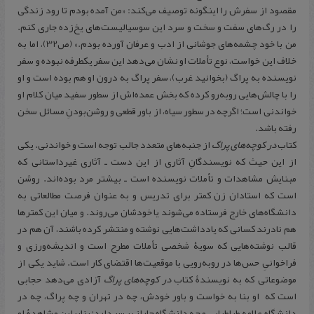
مقصود از سفرش را اینگونه توصیف می‌کند: «من آمده بودم تا رود زندگی
را در رگ‌های سفت و سخت و سرد این سوسیالیست‌های یخ‌زده جاری کنم.
من با خود چشمه‌های جوشانی از ادب و عرفان آورده بودم.» (ص32)، اما به
خلاف این خواست، نوع تأملات او نشان می‌دهد این سفر یکطرفه نبوده و سفر
نویسنده به پراگ (بخوانید غرب)، سفر پراگ به درون او هم بوده است و او
را با چالش‌هایی روبه‌رو کرده که بخش عمده‌اش از سطور سفید میان کلام او
خواندنی است؛ اگرچه در سطور سیاه، از باور قطعی و ‌روشن‌بودنِ مسائل سخن
رفته باشد.
کتاب
در کوچه‌های پراگ
از جنبه‌های متعدد جالب توجه است و خواندنی. یکی
از این حیث که نویسندگانِ آثاری از این دست ـ آثاری غیرداستانی که
مبنایش مشاهدات و تأملات نویسنده است ـ بیشتر مرد بوده‌اند. روشن
است که استادان زن کمتر برای تدریس و به عنوان فرصت مطالعاتی به
دانشگاه‌های خارج فرستاده می‌شوند یا خودشان می‌روند. و میان این کمترها
هم نادرند کسانی که یادداشت‌هایی نوشته و منتشر کرده باشند، آن هم در
قالب نوشته‌هایی که سویۀ شخصی تأملات مطرح است و اندیشه‌ورزی و
فراخوانیِ حس‌ها در روبه‌رویی با موقعیت‌ها اقتضای کار است. شاید یکی از
موضوعاتی که به نویسندۀ کتاب
در کوچه‌های پراگ
آزادی می‌دهد حجابی
است که او بنا به خواست و باور خودش، چه در تهران و چه پراگ، چه در
دانشگاه علامه طباطبایی و چه دانشگاه چارلز بر سر دارد؛ بنابراین مشاهدۀ او