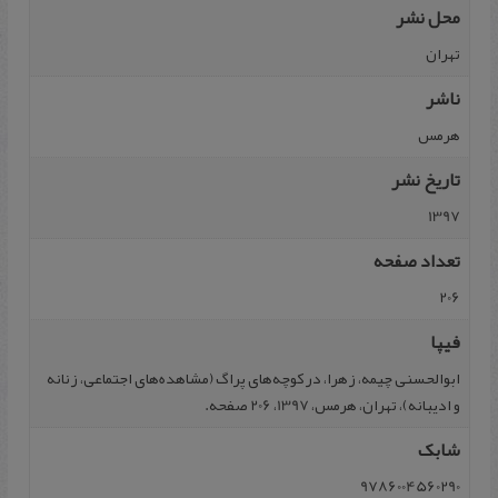
محل نشر
تهران
ناشر
هرمس
تاریخ نشر
1397
تعداد صفحه
206
فیپا
ابوالحسنی چیمه، زهرا، در کوچه‌های پراگ (‌مشاهده‌های اجتماعی، زنانه
و ادیبانه)، تهران، هرمس، 1397، 206 صفحه.
شابک
9786004560290