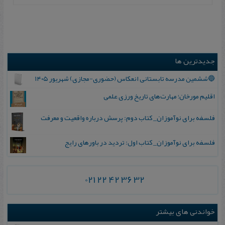
جدیدترین ها
🔵ششمین مدرسه تابستانی انعکاس (حضوری-مجازی) شهریور ۱۴۰۵
اقلیم مورخان؛ مهارت‌های تاریخ ورزی علمی
فلسفه برای نوآموزان_ کتاب دوم: پرسش درباره واقعیت و معرفت
فلسفه برای نوآموزان_ کتاب اول: تردید در باورهای رایج
021 22 42 36 32
خواندنی های بیشتر