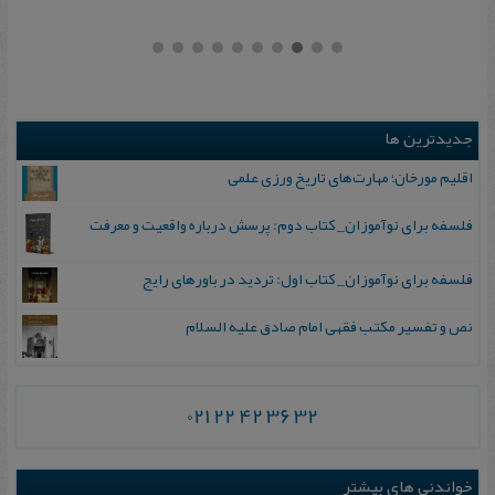
جدیدترین ها
اقلیم مورخان؛ مهارت‌های تاریخ ورزی علمی
فلسفه برای نوآموزان_ کتاب دوم: پرسش درباره واقعیت و معرفت
فلسفه برای نوآموزان_ کتاب اول: تردید در باورهای رایج
نص و تفسیر مکتب فقهی امام صادق علیه السلام
021 22 42 36 32
خواندنی های بیشتر