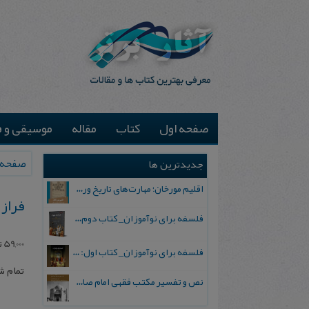
صفحه اول
کتاب
مقاله
موسیقی و ف
صفحه 
جدیدترین ها
اقلیم مورخان؛ مهارت‌های تاریخ ورزی علمی
فراز
فلسفه برای نوآموزان_ کتاب دوم: پرسش درباره واقعیت و معرفت
59,000
ت
فلسفه برای نوآموزان_ کتاب اول: تردید در باورهای رایج
تمام 
نص و تفسیر مکتب فقهی امام صادق علیه السلام