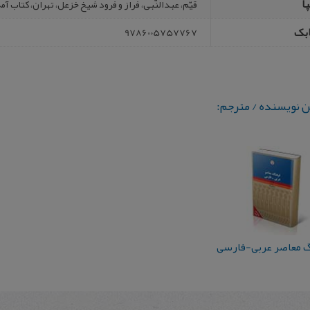
ا
قیّم، عبدالنّبی، فراز و فرود شیخ خزعل، تهران، کتاب آمه، 1391، 493 صفح
بک
9786005757767
ن نویسنده / مترجم:
 معاصر عربی-فارسی