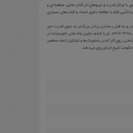
ا مراکز قدرت و نیروهای اثر گذار محلی، منطقه ای و
رار داده است. عبدالنّبی قیّم با مطالعه دقیق اسناد و کتاب‌های بسیاری
پدر و به قتل رساندن برادر بزرگ‌تر به سوی قدرت خیز
برمی‌دارد و در اندیشه نشستن بر اریکه سلطنت عراق است. وقوع انقلاب مشروطه در سال ۱۲۸۵ (۱۹۰۶ه. ش)، کشف اولین چاه نفتی خاورمیانه در
۱۹، اضمحلال و فروپاشی امپراتوری عثمانی‌، روی کار آمدن بلشویک‌ها و تشکیل اتحاد جماهیر