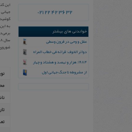
این کت
021 22 42 36 32
کوشیده
به این
خواندنی های بیشتر
عقل و وحی در قرون وسطی
شوروی در سال ۱۹۱۷ و سقوط خاندان قاجار و برآمدن ر
دوائر الخوف: قرائه فی خطاب المراه
۱۹۸۴: هزار و نهصد و هشتاد و چهار
از مشروطه تا جنگ جهانی اول
نو
مح
نا
تار
تع