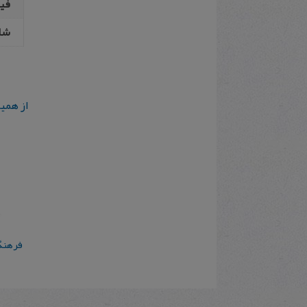
فیپ
شا
از همی
فرهنگ