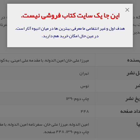
×
این جا یک سایت کتاب فروشی نیست.
به ملک خود” لشت نشای گیلان” رفت و از آنجا به عللی که کم و بیش در متن سفرنام
هدف اول و غیر انتفاعی ما معرفی بهترین ها در میان انبوه آثار است.
لدین شاه به زیارت مکه شتافت.
در عین حال امکان خرید هم دارید.
یسنده
میرزا علی خان امین الدوله، با مقدمه علی امینی، به ک
ل نشر
تهران
شر
توس‌
یخ نشر
چاپ دوم 1390
داد صفحه
448
ا
امین الدوله، میرزا علی خان، سفرنامه امین الدوله، با
چاپ دوم 1390، 448 صفحه.