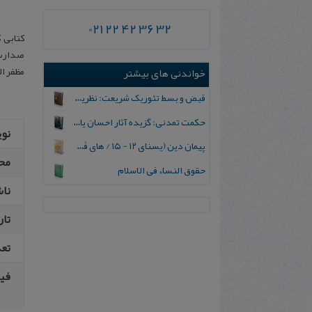
021 22 42 36 32
صدارت 
مظفر ا
خواندنی های بیشتر
قبض و بسط تئوریک شریعت: نظریۀ تکامل معرفت دینی
حکمت تمدنی: گزیده آثار احسان یارشاطر
نو
پیمان دين (یسنای ۱۲ - ۱۵ / های فَرَوَرتی)
مح
ح‍ق‍وق‌ ال‍ن‍س‍اء فی‌ الاس‍لام
نا
تار
تع
فیپ