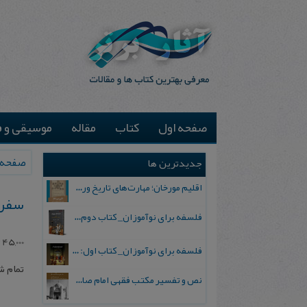
صفحه اول
کتاب
مقاله
موسیقی و ف
صفحه 
جدیدترین ها
اقلیم مورخان؛ مهارت‌های تاریخ ورزی علمی
سفرن
فلسفه برای نوآموزان_ کتاب دوم: پرسش درباره واقعیت و معرفت
45,000
ت
فلسفه برای نوآموزان_ کتاب اول: تردید در باورهای رایج
تمام 
نص و تفسیر مکتب فقهی امام صادق علیه السلام