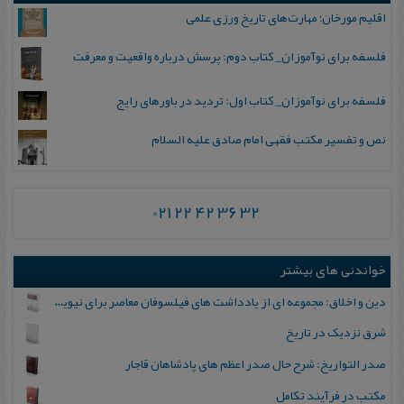
اقلیم مورخان؛ مهارت‌های تاریخ ورزی علمی
فلسفه برای نوآموزان_ کتاب دوم: پرسش درباره واقعیت و معرفت
فلسفه برای نوآموزان_ کتاب اول: تردید در باورهای رایج
نص و تفسیر مکتب فقهی امام صادق علیه السلام
021 22 42 36 32
خواندنی های بیشتر
دین و اخلاق: مجموعه ای از یادداشت های فیلسوفان معاصر برای نیویورک تایمز
ش‍رق‌ ن‍زدی‍ک‌ در ت‍اری‍خ‌
صدر التواریخ: شرح حال صدر اعظم های پادشاهان قاجار
مکتب در فرآیند تکامل