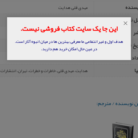
یسنده
مهدی قلی هدایت
ل نشر
تهران
×
این جا یک سایت کتاب فروشی نیست.
شر
زوار
هدف اول و غیر انتفاعی ما معرفی بهترین ها در میان انبوه آثار است.
یخ نشر
چاپ هفتم سال 1389
در عین حال امکان خرید هم دارید.
داد صفحه
563
ا
هدایت، مهدی قلی، خاطرات و خطرات، تهران، انتشارات زوار، چاپ ه
ن نویسنده / مترجم: