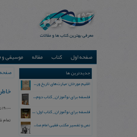
صفحه اول
کتاب
مقاله
موسیقی و ف
صفحه 
جدیدترین ها
اقلیم مورخان؛ مهارت‌های تاریخ ورزی علمی
خاطر
فلسفه برای نوآموزان_ کتاب دوم: پرسش درباره واقعیت و معرفت
190,000
ت
فلسفه برای نوآموزان_ کتاب اول: تردید در باورهای رایج
تمام 
نص و تفسیر مکتب فقهی امام صادق علیه السلام