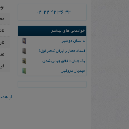
نو
021 22 42 36 32
مح
نا
خواندنی های بیشتر
داستان دو شهر
تار
اسناد معماری ایران (دفتر اول)
تع
يک جهان: اخلاق جهانی شدن
فیپ
مهدیان دروغین
از همی