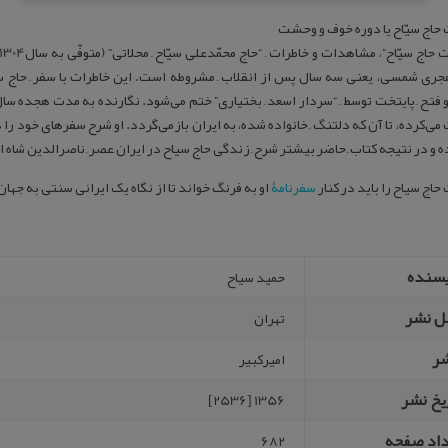
 حاج سیّاح یا دوره خوف و وحشت
128هجری شمسی، یعنی سه سال پس از انقلاب ِ مشروطه است. این خاطرات با سفر ِ حاج س
 فتح ِ پایتخت توسط ِ “سردار اسعد ِ بختیاری” ختم می‌شود. نگارنده‌ به مدت هجده سال ا
ی‌کرده، تا آن که دلتنگ ِ خانواده شده، به ایران بازمی‌گردد. او شرح سفرهای خود را 
 و در نتیجه کتاب ِ حاضر بیشتر شرح ِ زندگی حاج سیاح در ایران ِعصر ِ ناصر‌الدین ‌شاه
حاج سیاح را باید در کنار
سفرنامۀ
او به فرنگ خواند تا از نگاه یک ایرانی سنتی به جها
یسنده
حمید سیاح
ل نشر
تهران
شر
امیرکبیر
یخ نشر
1356 [2536]
داد صفحه
682