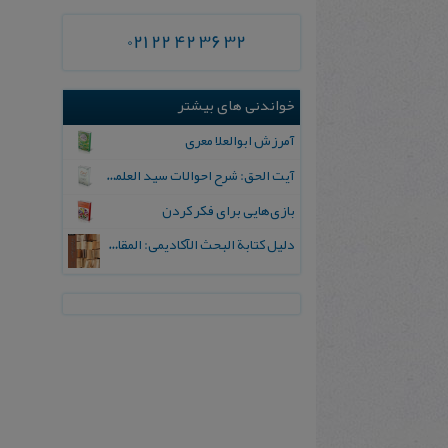
021 22 42 36 32
خواندنی های بیشتر
آمرزش ابوالعلا معری
آیت‌ الحق‌: شرح‌ احوالات‌ سید العلماء الربانیین‌ و فخر العرفاء الکاملین‌
بازی‌هایی برای فکر کردن
دلیل کتابة البحث الآکادیمی: المقالة، الأطروحة، و الکتاب