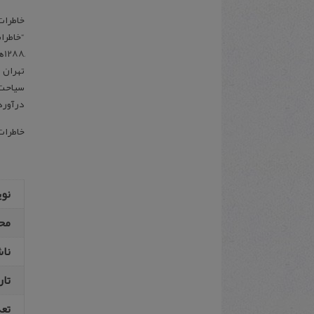
خاطرات
ِ8
تهران و
سیاحت م
درآورده
خاطرات 
نو
مح
نا
تار
تع