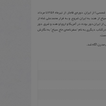
“خاطرات حاج سیّاح”، مشاهدات و خاطرات ِ “حاج محمّدعلی سیّاح ِ محلاتی” (متوفّی به سال1304 شمسی) از ایران ِ دوره‌ی قاجار، از تیرماه ِ1256تا مرداد
یاح از هند به ایران شروع، و به فرار ِمحمدعلی شاه از
ز ایران دور بوده، در آمریکا و اروپا و هند و شرق ِ دور
در کتاب ِ دیگری به نام “سفرنامه‌ی حاج سیاح” به نگارش
 است.
ن مدرن آگاه شد.