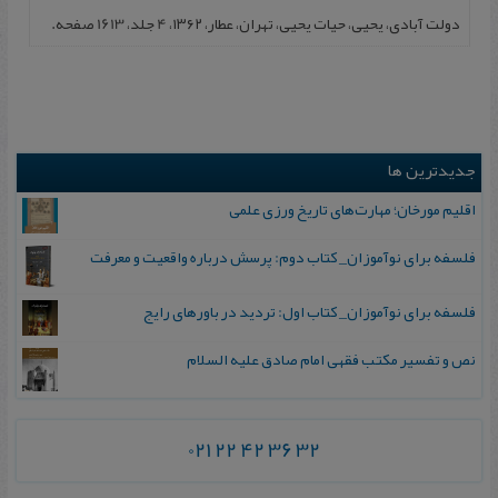
دولت آبادی، یحیی، حیات‌ یحیی، تهران، عطار، ۱۳۶۲، 4 جلد، 1613 صفحه.
جدیدترین ها
اقلیم مورخان؛ مهارت‌های تاریخ ورزی علمی
فلسفه برای نوآموزان_ کتاب دوم: پرسش درباره واقعیت و معرفت
فلسفه برای نوآموزان_ کتاب اول: تردید در باورهای رایج
نص و تفسیر مکتب فقهی امام صادق علیه السلام
021 22 42 36 32