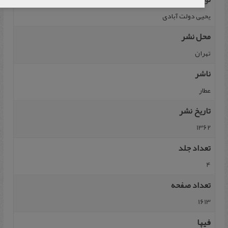
يحيی دولت آبادی
محل نشر
تهران
ناشر
عطار
تاریخ نشر
1362
تعداد جلد
4
تعداد صفحه
1613
فیپا