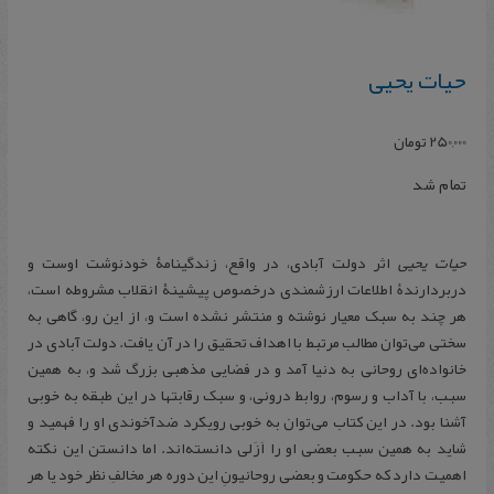
حیات‌ یحیی
250,000
تومان
تمام شد
حیات یحیی
اثر دولت آبادی، در واقع، زندگینامۀ خودنوشت اوست و
دربردارندۀ اطلاعات ارزشمندی درخصوص پیشینۀ انقلاب مشروطه است،
هر چند به سبک معیار نوشته و منتشر نشده است و، از این رو، گاهی به
سختی می‌توان مطالب مرتبط با اهداف تحقیق را در آن یافت. دولت آبادی در
خانواده‌ای روحانی به دنیا آمد و در فضایی مذهبی بزرگ شد و، به همین
سبب، با آداب و رسوم، روابط درونی، و سبک رقابتها در این طبقه به خوبی
آشنا بود. در این کتاب می‌توان به خوبی رویکرد ضدآخوندی او را فهمید و
شاید به همین سبب بعضی او را اَزَلی دانسته‌‌اند.
اما دانستن این نکته
اهمیت دارد که حکومت و بعضی روحانیونِ این دوره هر مخالفِ نظر خود یا هر