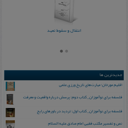
انتقال و سقوط تعهد
جدیدترین ها
اقلیم مورخان؛ مهارت‌های تاریخ ورزی علمی
فلسفه برای نوآموزان_ کتاب دوم: پرسش درباره واقعیت و معرفت
فلسفه برای نوآموزان_ کتاب اول: تردید در باورهای رایج
نص و تفسیر مکتب فقهی امام صادق علیه السلام