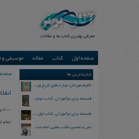
صفحه اول
کتاب
مقاله
موسیقی و ف
صفحه 
جدیدترین ها
اقلیم مورخان؛ مهارت‌های تاریخ ورزی علمی
انقلا
فلسفه برای نوآموزان_ کتاب دوم: پرسش درباره واقعیت و معرفت
60,000
تو
فلسفه برای نوآموزان_ کتاب اول: تردید در باورهای رایج
تمام 
نص و تفسیر مکتب فقهی امام صادق علیه السلام