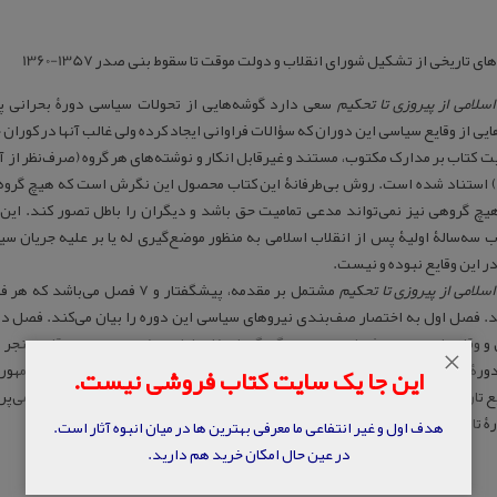
ای‌ تاریخی‌ از تشکیل‌ شورای‌ انقلاب‌ و دولت‌ موقت‌ تا سقوط بنی‌ صدر 1357-1360
 اسلامی‌ از پیروزی‌ تا تحکیم‌
یی از وقایع سیاسی این دوران که سؤالات فراوانی ایجاد کرده ولی غالب آنها در کوران
ت کتاب بر مدارک مکتوب، مستند و غیرقابل انکار و نوشته‌های هر گروه (صرف‌نظر از آ
 استناد شده است. روش بی‌طرفانۀ این کتاب محصول این نگرش است که هیچ گروه یا
هیچ گروهی نیز نمی‌تواند مدعی تمامیت حق باشد و دیگران را باطل تصور کند. این 
اب سه‌سالۀ اولیۀ پس از انقلاب اسلامی به منظور موضع‌گیری له یا بر علیه جریان
ر این وقایع نبوده و نیست.
اسلامی‌ از پیروزی‌ تا تحکیم‌
مشتمل بر مقدمه، پیشگفتار و 7 
د. فصل اول به اختصار صف‌بندی نیروهای سیاسی این دوره را بیان می‌کند. فصل د
 و وقایع این دوره و فصل سوم به چگونگی انتخاب اولین رئیس جمهور و وقایع منجر به
×
دورۀ مجلس شورای اسلامی و فصل پنجم به چگونگی انتخاب اولین نخست وزیر جمهوری 
این جا یک سایت کتاب فروشی نیست.
یع تاریخی منجر به رأی عدم اعتماد مجلس به اولین رئیس جمهور جمهوری اسلامی می‌پر
ۀ تاریخی پرالتهاب را بیان می‌کند.
هدف اول و غیر انتفاعی ما معرفی بهترین ها در میان انبوه آثار است.
در عین حال امکان خرید هم دارید.