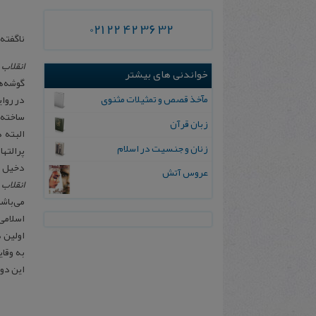
021 22 42 36 32
ناگفته‌ه
انقلاب‌
خواندنی های بیشتر
گوشه‌ها
مآخذ قصص و تمثیلات مثنوی
در روای
ساخته)
زبان قرآن
البته 
زنان و جنسیت در اسلام
پرالته
دخیل د
عروس آتش
انقلاب‌ 
می‌باش
اسلامی
اولین 
به وقا
این دور