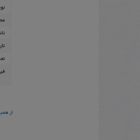
نو
مح
نا
تار
تع
فیپ
از همی