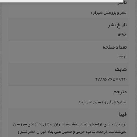
ناشر
نشر و پژوهش‌ شیرازه‌
تاریخ نشر
1398
تعداد صفحه
344
شابک
9789676578990
مترجم
سامیه جرفی و حسین علی پناه
فیپا
بربریان، حوری، ارامنه و انقلاب مشروطه ایران: عشق به آزادی سرزمین
نمی‌شناسد، ترجمه، سامیه جرفی و حسین علی پناه، تهران، نشر نشر و