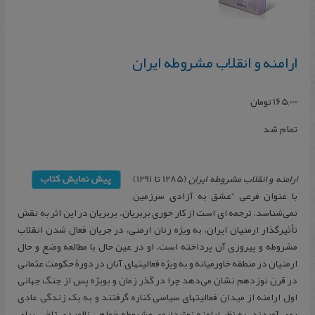
ارامنه و انقلاب مشروطه ایران
165,000
تومان
تمام شد
ارامنه و انقلاب مشروطه ایران
(1285 تا 1291)
با عنوان فرعی “عشق به آزادی سرزمین
نمی‌شناسد، ترجمه ای است از کار حوری بربریان. بربریان در این اثر به نقش
تأثیرگذار ارمنیان ایران، به ویژه زنان ارمنی، در جریان فعال شدن انقلاب
مشروطه و پیروزی آن پرداخته است. او در عین حال با مطالعه وضع و حال
ارمنیان در منطقه خاورمیانه و به ویژه فعالیتهای آنان در دورۀ حکومت عثمانی
در قرن نوزدهم نشان می‌دهد چرا در گذر زمان و بویژه پس از جنگ جهانی
اول ارامنه از میدان فعالیتهای سیاسی کناره گرفتند و به یک زندگی عادی
روی آوردند. به نظر ارامنه نوشداروی مشروطه خواهی ناامیدی تلخی برای