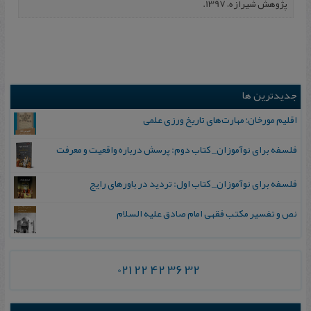
پژوهش شیرازه، 1397.
جدیدترین ها
اقلیم مورخان؛ مهارت‌های تاریخ ورزی علمی
فلسفه برای نوآموزان_ کتاب دوم: پرسش درباره واقعیت و معرفت
فلسفه برای نوآموزان_ کتاب اول: تردید در باورهای رایج
نص و تفسیر مکتب فقهی امام صادق علیه السلام
021 22 42 36 32