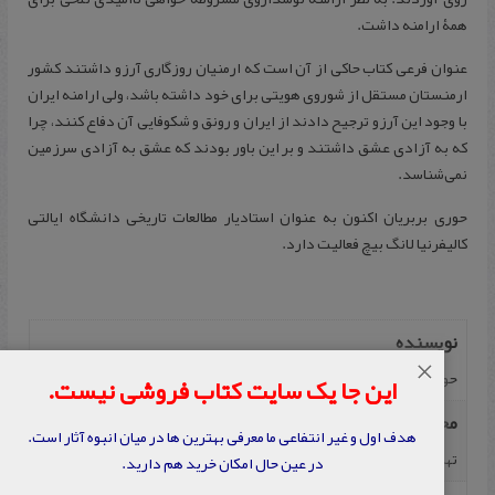
همۀ ارامنه داشت.
عنوان فرعی کتاب حاکی از آن است که ارمنیان روزگاری آرزو داشتند کشور
ارمنستان مستقل از شوروی هویتی برای خود داشته باشد، ولی ارامنه ایران
با وجود این آرزو ترجیح دادند از ایران و رونق و شکوفایی آن دفاع کنند، چرا
که به آزادی عشق داشتند و بر این باور بودند که عشق به آزادی سرزمین
نمی‌شناسد.
حوری بربریان اکنون به عنوان استادیار مطالعات تاریخی دانشگاه ایالتی
کالیفرنیا لانگ بیچ فعالیت دارد.
نویسنده
×
حوری بربریان
این جا یک سایت کتاب فروشی نیست.
محل نشر
هدف اول و غیر انتفاعی ما معرفی بهترین ها در میان انبوه آثار است.
تهران
در عین حال امکان خرید هم دارید.