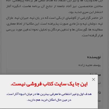
این محدودیت ها، و نیز این اعتقاد که هدف علمی هر برنامه پژوهشی، آگاه
ساختن متخصصین، نیز آحاد جامعه از نتایج آن برنامه هاست، انگیزه آغاز
انتشار این سری جدید بود.
اثر حاضر گزارشی از کاوشهای ازبکی است که در یان تپه، جیران تپه، مارال
تپه، دوشان تپه و دژ مادی صورت پذیرفته است. این مکانها از لحاظ معماری،
سفالینه ها، گورستان ها و تدفین مردگان و تحلیل نحوه تدفین مورد بررسی
قرار گرفته است.
نویسنده
یوسف مجید زاده
محل نشر
×
این جا یک سایت کتاب فروشی نیست.
تهران
ناشر
هدف اول و غیر انتفاعی ما معرفی بهترین ها در میان انبوه آثار است.
در عین حال امکان خرید هم دارید.
سازمان میراث فرهنگی کشور